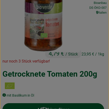
Bioanbau
Obst & Gemüse
, Kontrollstelle
DE-ÖKO-007
Italien
Frisches
, Herkunft
Naturkost
Getränke
Drogerie & Diverses
4,79 €
/ Stück
23,95 €
/ 1kg
nur noch 3 Stück verfügbar!
Lieferservice
Getrocknete Tomaten 200g
Über uns
Infos
mit Basilikum in Öl
Geschäftskunden