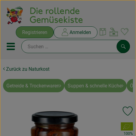
Warenko
Registrieren
Anmelden
Link
Mobiles Menu öffnen oder sc
Such
Zurück zu Naturkost
Ökokisten
Rezepte
Getreide & Trockenwaren
Suppen & schnelle Küche
Öl
THEMENWELTEN
Pr
NEUES & ANGEBOTE
, Verband:
Ökokisten
100%