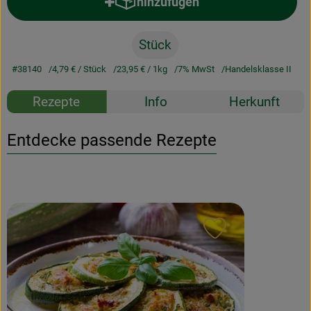
hinzufügen
Produkt zum Warenkorb hinzufü
Stück
#38140
4,79 €
/ Stück
23,95 €
/ 1kg
7% MwSt
Handelsklasse II
Rezepte
Info
Herkunft
Entdecke passende Rezepte
Rezept zu Favour