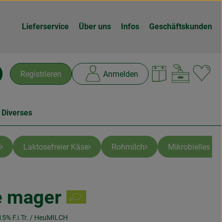
Lieferservice
Über uns
Infos
Geschäftskunden
Warenk
L
Registrieren
Anmelden
chen
 Diverses
Laktosefreier Käse
Rohmilch
Mikrobielles La
e mager
n
5% F.i.Tr. / HeuMILCH