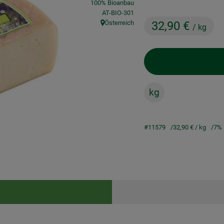
100% Bioanbau
, Kontrollstelle:
AT-BIO-301
Österreich
32,90 €
/ kg
, Herkunft:
kg
#11579
32,90 €
/ kg
7%
Rezepte
keine passenden Rezepte gefunden.