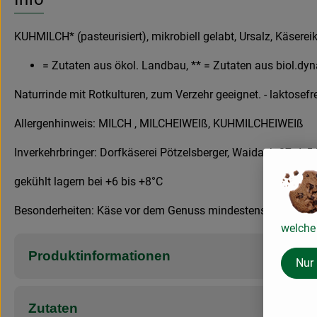
KUHMILCH* (pasteurisiert), mikrobiell gelabt, Ursalz, Käserei
= Zutaten aus ökol. Landbau, ** = Zutaten aus biol.
Naturrinde mit Rotkulturen, zum Verzehr geeignet. - laktosef
Allergenhinweis: MILCH , MILCHEIWEIß, KUHMILCHEIWEIß
Inverkehrbringer: Dorfkäserei Pötzelsberger, Waidach 27, A-
gekühlt lagern bei +6 bis +8°C
Besonderheiten: Käse vor dem Genuss mindestens 1 Stunde b
welche 
Produktinformationen
Nur
Zutaten