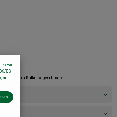
den wir
136/EG
n, an
eicht würzigem Rotkulturgeschmack.
assen