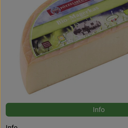
Info
Es wurden 
Entdecke passende Rezepte
Info