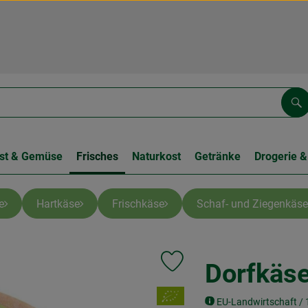
Su
st & Gemüse
Frisches
Naturkost
Getränke
Drogerie &
e
Hartkäse
Frischkäse
Schaf- und Ziegenkäse
Dorfkäs
Produkt zu Favouriten hinzufüge
, Verband:
EU-Landwirtschaft / 1