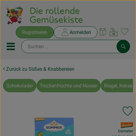
Warenko
Registrieren
Anmelden
Link
Mobiles Menu öffnen oder sc
Such
Zurück zu Süßes & Knabbereien
Ökokisten
Rezepte
Schokolade
Trockenfrüchte und Nüsse
Riegel, Kekse 
THEMENWELTEN
Pr
NEUES & ANGEBOTE
, Verband:
Ökokisten
Demeter