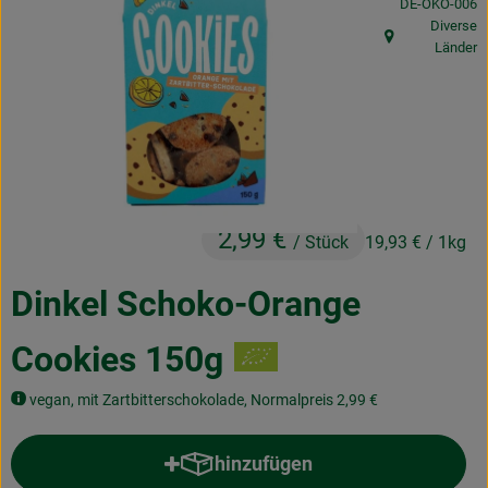
, Kontrollstelle
DE-ÖKO-006
Obst & Gemüse
Diverse
, Herkunft:
Länder
Frisches
Naturkost
Getränke
Drogerie & Diverses
2,99 €
/ Stück
19,93 €
/ 1kg
Lieferservice
Dinkel Schoko-Orange
Über uns
Cookies 150g
Infos
vegan, mit Zartbitterschokolade, Normalpreis 2,99 €
Geschäftskunden
hinzufügen
Produkt zum Warenkorb hinzufü