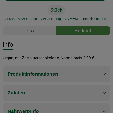
Stück
#44210
2,99 €
/ Stück
19,93 €
/ 1kg
7% MwSt
Handelsklasse II
Rezepte
Info
Herkunft
Es wurden k
Entdecke passende Rezepte
Info
vegan, mit Zartbitterschokolade, Normalpreis 2,99 €
Produktinformationen
Zutaten
Nährwert-Info