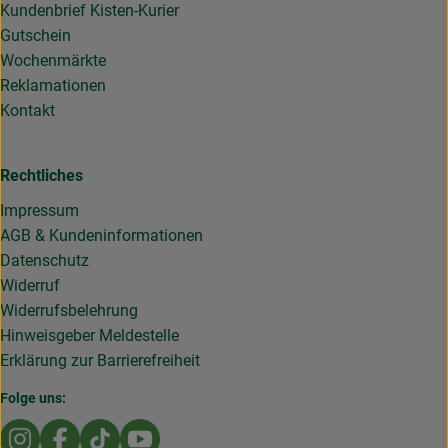
Kundenbrief Kisten-Kurier
Gutschein
Wochenmärkte
Reklamationen
Kontakt
Rechtliches
Impressum
AGB & Kundeninformationen
Datenschutz
Widerruf
Widerrufsbelehrung
Hinweisgeber Meldestelle
Erklärung zur Barrierefreiheit
Folge uns:
Externer Link zu https://www.instagram.com/die.rollende
Externer Link zu https://www.facebook.com/Dierol
Externer Link zu https://www.tiktok.com/@die
Externer Link zu https://www.youtub