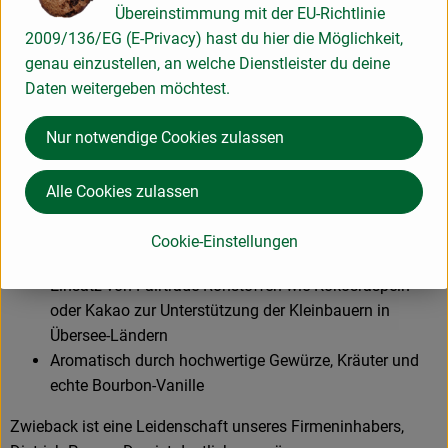
Übereinstimmung mit der EU-Richtlinie
Anbau ist uns der Einsatz von regionalem und
2009/136/EG (E-Privacy) hast du hier die Möglichkeit,
ursprünglichem Getreide besonders wichtig.
genau einzustellen, an welche Dienstleister du deine
Daten weitergeben möchtest.
Und das zeichnet die Produkte aus
Bio mit Genuss und aus Überzeugung
Nur notwendige Cookies zulassen
Ausschließlicher Einsatz von Zutaten aus kontrolliert
biologischem Anbau und regionalen, ursprünglichen
Alle Cookies zulassen
Getreidesorten wie Dinkel
Großes Gebäcksortiment in Demeter-Qualität
Cookie-Einstellungen
Über 80 % der Produkte sind vegan
Einsatz von Fairtrade Rohstoffen wie Kokosraspeln
oder Kakao zur Unterstützung der Kleinbauern in
Übersee-Ländern
Aromatisch durch hochwertige Gewürze, Kräuter und
echte Bourbon-Vanille
Zwieback ist eine Leidenschaft unseres Firmeninhabers,