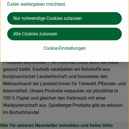
Daten weitergeben möchtest.
Nur notwendige Cookies zulassen
Was wir in der Spielberger Mühle tun? Wir produzieren
Alle Cookies zulassen
wertvolle Bio-Lebensmittel in unseren Handwerksmühlen: der
Mehlmühle in Brackenheim und der Flockenmühle in
Cookie-Einstellungen
Würzburg. Doch unser Ziel ist mehr, als nur gesunde
Produkte herzustellen ? wir möchten, dass auch die Natur
gesund bleibt. Deshalb verarbeiten wir Rohstoffe aus
biodynamischer Landwirtschaft und honorieren den
Mehraufwand der Landwirt:innen für Tierwohl, Pflanzen- und
Artenvielfalt. Unsere Produkte verpacken wir plastikfrei in
100 % Papier und gleichen den Verbrauch mit einer
Waldpatenschaft aus. Spielberger-Produkte gibt es exklusiv
im Biofachhandel.
Hier für unseren Newsletter anmelden und keine Infos