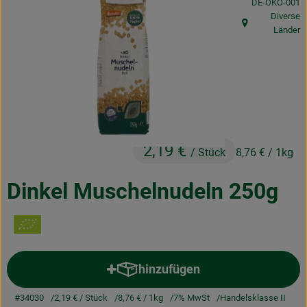
, Kontrollstelle
DE-ÖKO-001
Obst & Gemüse
Diverse
, Herkunft:
Länder
Frisches
Naturkost
Getränke
Drogerie & Diverses
2,19 €
/ Stück
8,76 €
/ 1kg
Lieferservice
Dinkel Muschelnudeln 250g
Über uns
Infos
hinzufügen
Geschäftskunden
Produkt zum Warenkorb hinzuf
#34030
2,19 €
/ Stück
8,76 €
/ 1kg
7% MwSt
Handelsklasse II