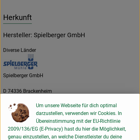
Herkunft
Hersteller: Spielberger GmbH
Diverse Länder
Spielberger GmbH
D 74336 Brackenheim
Kontrollnummer DE-ÖKO-007
Um unsere Webseite für dich optimal
www.spielberger.de
darzustellen, verwenden wir Cookies. In
(Daten von Ecoinform)
Übereinstimmung mit der EU-Richtlinie
Spielberger Mühle
2009/136/EG (E-Privacy) hast du hier die Möglichkeit,
genau einzustellen, an welche Dienstleister du deine