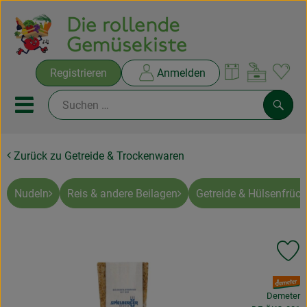
Warenko
Registrieren
Anmelden
Link
Mobiles Menu öffnen oder sc
Such
Zurück zu Getreide & Trockenwaren
Ökokisten
Rezepte
Nudeln
Reis & andere Beilagen
Getreide & Hülsenfrüch
THEMENWELTEN
Pr
NEUES & ANGEBOTE
, Verband:
Ökokisten
Demeter