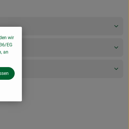
den wir
136/EG
n, an
assen