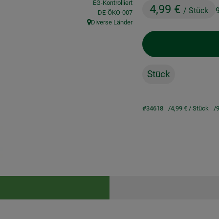
EG-Kontrolliert
4,99 €
/ Stück
, Kontrollstelle:
DE-ÖKO-007
Diverse Länder
, Herkunft:
Stück
#34618
4,99 €
/ Stück
9
Rezepte
keine passenden Rezepte gefunden.