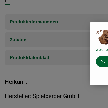
Produktinformationen
Zutaten
welche 
Produktdatenblatt
Nur
Herkunft
Hersteller: Spielberger GmbH