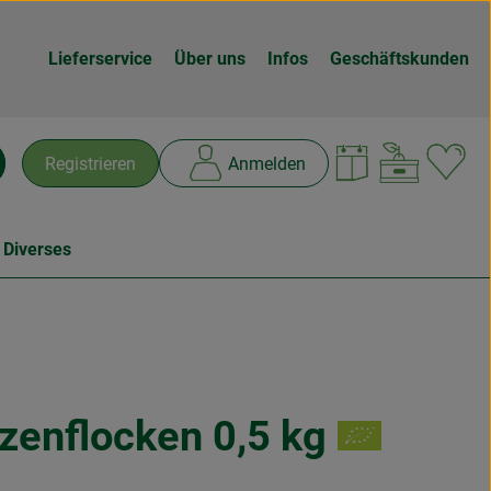
Lieferservice
Über uns
Infos
Geschäftskunden
Warenk
L
Registrieren
Anmelden
chen
 Diverses
zenflocken 0,5 kg
en