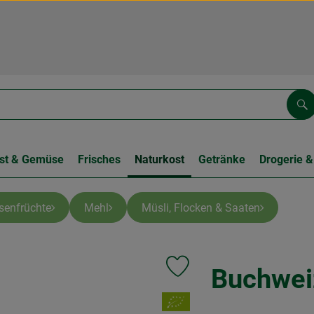
Su
st & Gemüse
Frisches
Naturkost
Getränke
Drogerie &
lsenfrüchte
Mehl
Müsli, Flocken & Saaten
Buchwei
Produkt zu Favouriten hinzufüg
, Verband: