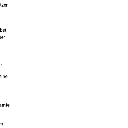
tzen,
lbst
ser
:
eine
amte
en