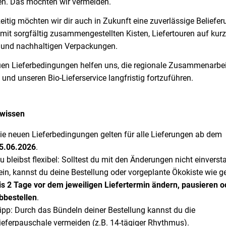
en. Das möchten wir vermeiden.
eitig möchten wir dir auch in Zukunft eine zuverlässige Beliefer
 mit sorgfältig zusammengestellten Kisten, Liefertouren auf kur
und nachhaltigen Verpackungen.
uen Lieferbedingungen helfen uns, die regionale Zusammenarbei
 und unseren Bio-Lieferservice langfristig fortzuführen.
 wissen
ie neuen Lieferbedingungen gelten für alle Lieferungen ab dem
5.06.2026
.
u bleibst flexibel: Solltest du mit den Änderungen nicht einvers
ein, kannst du deine Bestellung oder vorgeplante Ökokiste wie 
is 2 Tage vor dem jeweiligen Liefertermin
ändern, pausieren o
bbestellen
.
ipp: Durch das Bündeln deiner Bestellung kannst du die
ieferpauschale vermeiden (z.B. 14-tägiger Rhythmus).