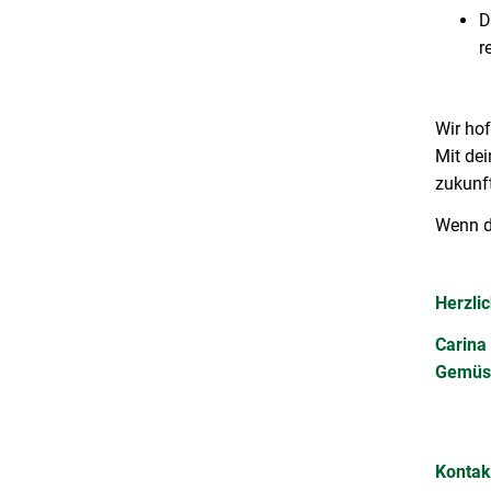
D
r
Wir hof
Mit dei
zukunf
Wenn du
Herzli
Carina
Gemüs
Kontak