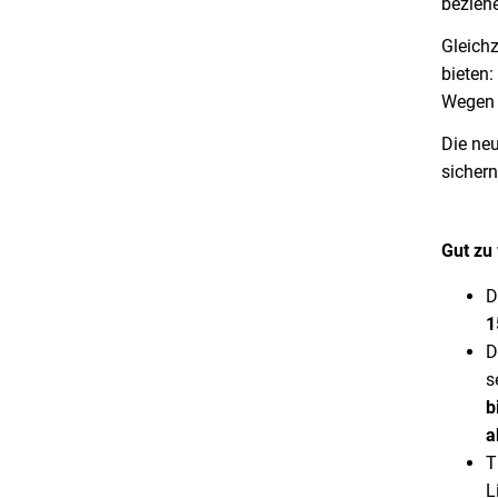
bezieh
Gleichz
bieten:
Wegen 
Die ne
sichern
Gut zu
D
1
D
s
b
a
T
L