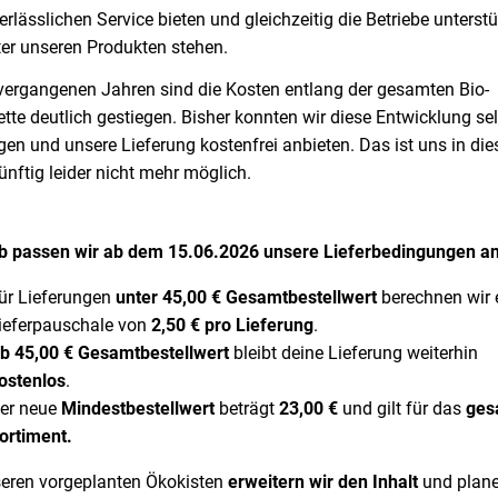
erlässlichen Service bieten und gleichzeitig die Betriebe unterstü
ter unseren Produkten stehen.
 vergangenen Jahren sind die Kosten entlang der gesamten Bio-
ette deutlich gestiegen. Bisher konnten wir diese Entwicklung se
en und unsere Lieferung kostenfrei anbieten. Das ist uns in die
nftig leider nicht mehr möglich.
b passen wir ab dem 15.06.2026 unsere Lieferbedingungen an
ür Lieferungen
unter 45,00 € Gesamtbestellwert
berechnen wir 
ieferpauschale von
2,50 € pro Lieferung
.
b 45,00 € Gesamtbestellwert
bleibt deine Lieferung weiterhin
ostenlos
.
er neue
Mindestbestellwert
beträgt
23,00 €
und gilt für das
ges
ortiment.
seren vorgeplanten Ökokisten
erweitern wir den Inhalt
und plan