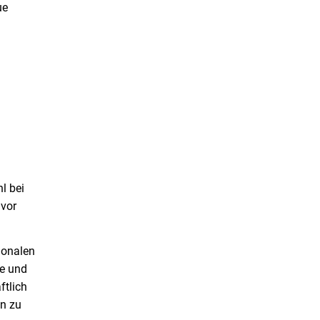
ue
l bei
 vor
ionalen
he und
ftlich
on zu