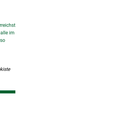
rreichst
alle im
 so
kiste