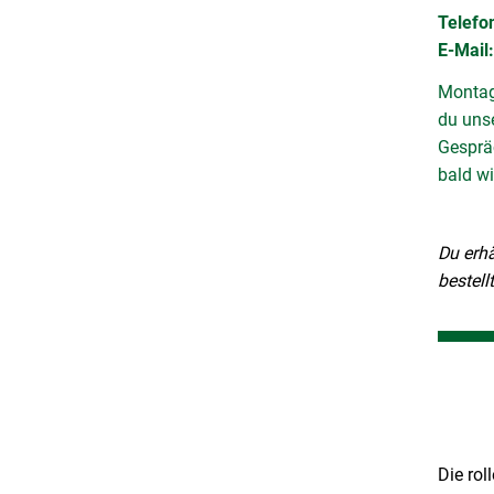
Telefon
E-Mail
Montag 
du uns
Gespräc
bald w
Du erhä
bestell
Die ro