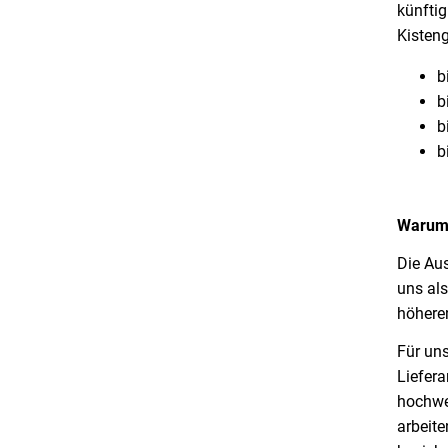
künfti
Kisten
b
b
b
b
Warum 
Die Aus
uns als
höhere
Für uns
Liefera
hochwer
arbeite