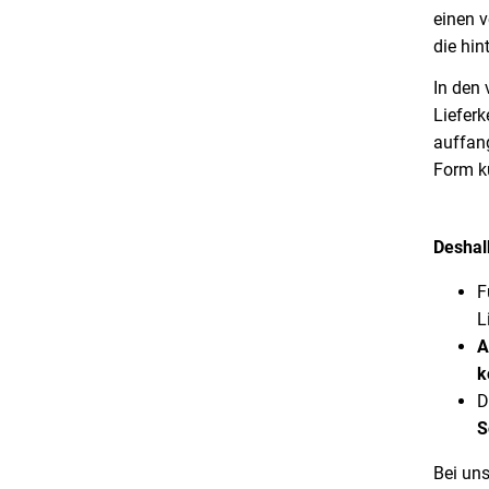
einen v
die hin
In den
Lieferk
auffang
Form kü
Deshal
F
L
A
k
D
S
Bei un