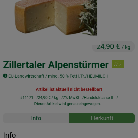
Obst & Gemüse
Frisches
Naturkost
24,90 €
Getränke
/ kg
Drogerie & Diverses
Zillertaler Alpenstürmer
EU-Landwirtschaft / mind. 50 % Fett i.Tr./HEUMILCH
Lieferservice
Artikel ist aktuell nicht bestellbar!
Über uns
#11171
24,90 €
/ kg
7% MwSt
Handelsklasse II
Dieser Artikel wird genau eingewogen.
Infos
Rezepte
Info
Herkunft
Geschäftskunden
Es wurden k
Entdecke passende Rezepte
Info