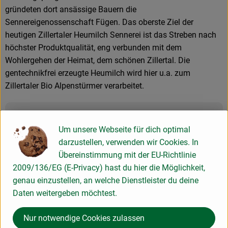
gründeten dort ansässige Bauern die
Sennereigenossenschaft Fügen. Das oberste Ziel der
heutigen Zillertaler Heumilch Sennerei ist das Streben nach
höchster Produktqualität, eng verbunden mit dem
Wohlergehen der Heimat, dem schönen Zillertal. Die
gentechnikfrei erzeugte Heumilch wird hier u.a. zum
Zillertaler Bio Alpenstürmer verarbeitet.
Produktinformationen
Um unsere Webseite für dich optimal
darzustellen, verwenden wir Cookies. In
Übereinstimmung mit der EU-Richtlinie
Herkunft
2009/136/EG (E-Privacy) hast du hier die Möglichkeit,
genau einzustellen, an welche Dienstleister du deine
Daten weitergeben möchtest.
Hersteller: Schilcher
Nur notwendige Cookies zulassen
Österreich