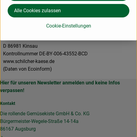
Alle Cookies zulassen
Cookie-Einstellungen
Schilcher Käse GmbH
D 86981 Kinsau
Kontrollnummer DE-BY-006-43552-BCD
www.schilcher-kaese.de
(Daten von Ecoinform)
Hier für unseren Newsletter anmelden und keine Infos
verpassen!
Kontakt
Die rollende Gemüsekiste GmbH & Co. KG
Bürgermeister-Wegele-Straße 14-14a
86167 Augsburg