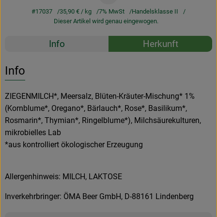
#17037
35,90 €
/ kg
7% MwSt
Handelsklasse II
Dieser Artikel wird genau eingewogen.
Rezepte
Info
Herkunft
Es wurden k
Entdecke passende Rezepte
Info
ZIEGENMILCH*, Meersalz, Blüten-Kräuter-Mischung* 1%
(Kornblume*, Oregano*, Bärlauch*, Rose*, Basilikum*,
Rosmarin*, Thymian*, Ringelblume*), Milchsäurekulturen,
mikrobielles Lab
*aus kontrolliert ökologischer Erzeugung
Allergenhinweis: MILCH, LAKTOSE
Inverkehrbringer: ÖMA Beer GmbH, D-88161 Lindenberg