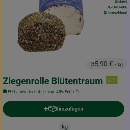
Bioland
Obst & Gemüse
, Kontrollstelle
DE-ÖKO-006
Deutschland
, Herkunft:
Frisches
Naturkost
Getränke
Drogerie & Diverses
35,90 €
/ kg
Lieferservice
Ziegenrolle Blütentraum
Über uns
EU-Landwirtschaft / mind. 45% Fett i. Tr.
Infos
hinzufügen
Produkt zum Warenkorb hinzufü
Geschäftskunden
kg