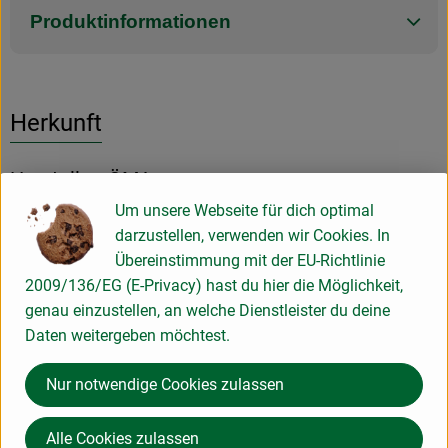
Produktinformationen
Herkunft
Hersteller: ÖMA
Um unsere Webseite für dich optimal
Deutschland
darzustellen, verwenden wir Cookies. In
Übereinstimmung mit der EU-Richtlinie
2009/136/EG (E-Privacy) hast du hier die Möglichkeit,
genau einzustellen, an welche Dienstleister du deine
ÖMA Beer GmbH
Daten weitergeben möchtest.
Ökologische Molkereien Allgäu
D 88161 Lindenberg im Allgäu
Nur notwendige Cookies zulassen
Kontrollnummer DE-BY-006-12899-BCD
www.oema.de
Alle Cookies zulassen
(Daten von Ecoinform)