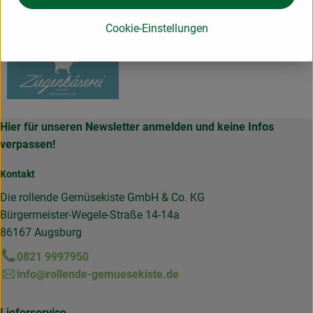
Ziegenkäserei Würnsreuth
Cookie-Einstellungen
Hier für unseren Newsletter anmelden und keine Infos
verpassen!
Kontakt
Die rollende Gemüsekiste GmbH & Co. KG
Bürgermeister-Wegele-Straße 14-14a
86167 Augsburg
0821 9997950
info@rollende-gemuesekiste.de
Lieferservice