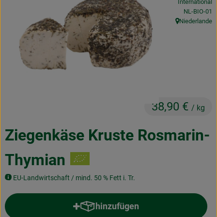
International
Obst & Gemüse
, Kontrollstel
NL-BIO-01
Niederlande
, Herkunft:
Frisches
Naturkost
Getränke
Drogerie & Diverses
38,90 €
/ kg
Lieferservice
Ziegenkäse Kruste Rosmarin-
Über uns
Thymian
Infos
EU-Landwirtschaft / mind. 50 % Fett i. Tr.
Geschäftskunden
hinzufügen
Produkt zum Warenkorb hinzufü