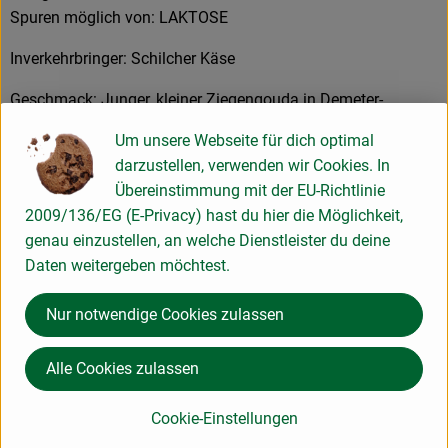
Spuren möglich von: LAKTOSE
Inverkehrbringer: Schilcher Käse
Geschmack: Junger, kleiner Ziegengouda in Demeter-
Qualität vom Saanenhof. Rosmarin, Thymian und Salbei
Um unsere Webseite für dich optimal
geben dem Käse seine frische Kräuterwürze.
darzustellen, verwenden wir Cookies. In
Übereinstimmung mit der EU-Richtlinie
Produktinformationen
2009/136/EG (E-Privacy) hast du hier die Möglichkeit,
genau einzustellen, an welche Dienstleister du deine
Daten weitergeben möchtest.
Herkunft
Nur notwendige Cookies zulassen
Alle Cookies zulassen
Hersteller: Saanenhof
Cookie-Einstellungen
5591JV Heeze, Niederlande Niederlande
zur Webseite