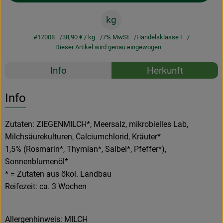
kg
#17008
38,90 €
/ kg
7% MwSt
Handelsklasse I
Dieser Artikel wird genau eingewogen.
Rezepte
Info
Herkunft
Es wurden k
Entdecke passende Rezepte
Info
Zutaten: ZIEGENMILCH*, Meersalz, mikrobielles Lab,
Milchsäurekulturen, Calciumchlorid, Kräuter*
1,5% (Rosmarin*, Thymian*, Salbei*, Pfeffer*),
Sonnenblumenöl*
* = Zutaten aus ökol. Landbau
Reifezeit: ca. 3 Wochen
Allergenhinweis: MILCH