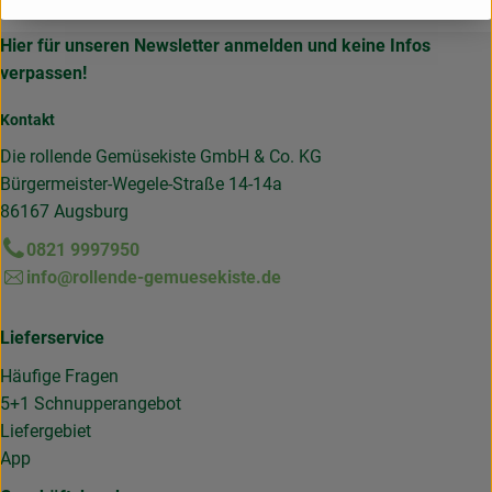
Hier für unseren Newsletter anmelden und keine Infos
verpassen!
Kontakt
Die rollende Gemüsekiste GmbH & Co. KG
Bürgermeister-Wegele-Straße 14-14a
86167 Augsburg
0821 9997950
info@rollende-gemuesekiste.de
Lieferservice
Häufige Fragen
5+1 Schnupperangebot
Liefergebiet
App