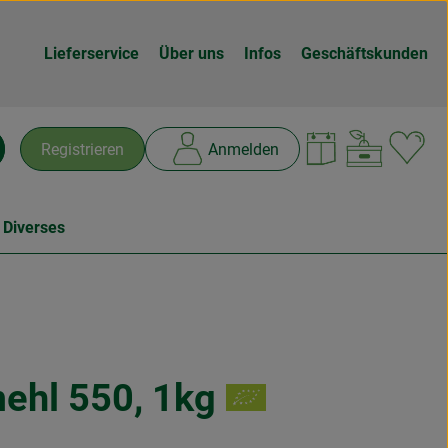
Lieferservice
Über uns
Infos
Geschäftskunden
Warenk
L
Registrieren
Anmelden
chen
 Diverses
ehl 550, 1kg
n