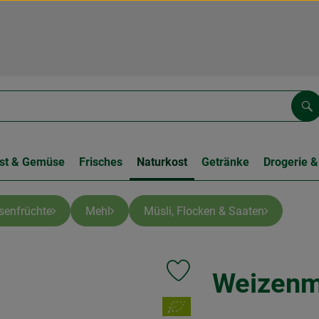
Su
st & Gemüse
Frisches
Naturkost
Getränke
Drogerie &
lsenfrüchte
Mehl
Müsli, Flocken & Saaten
Weizenm
Produkt zu Favouriten hinzufüge
, Verband: