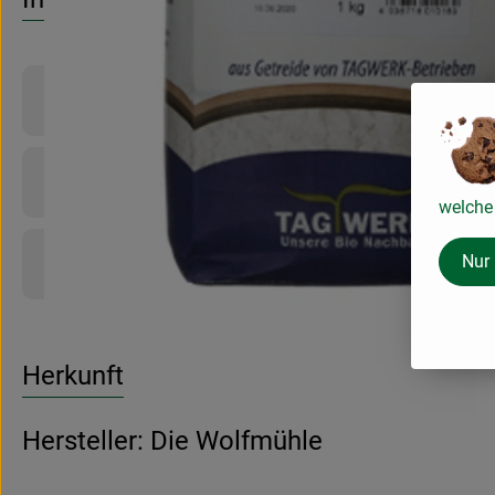
Produktinformationen
Zutaten
welche 
Nur
Produktdatenblatt
Herkunft
Hersteller: Die Wolfmühle