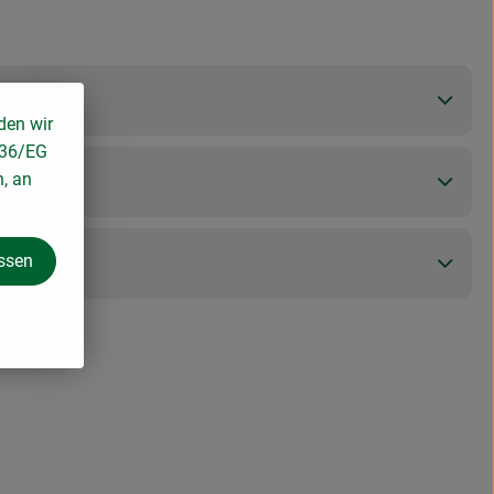
den wir
136/EG
n, an
assen