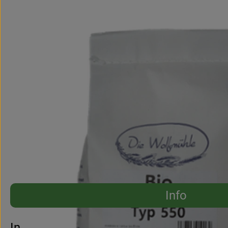
Info
Es wurden 
Entdecke passende Rezepte
Info