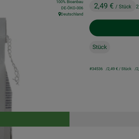
100% Bioanbau
2,49 €
/ Stück
2
, Kontrollstelle:
DE-ÖKO-006
Deutschland
, Herkunft:
Stück
#34536
2,49 €
/ Stück
2
Rezepte
keine passenden Rezepte gefunden.