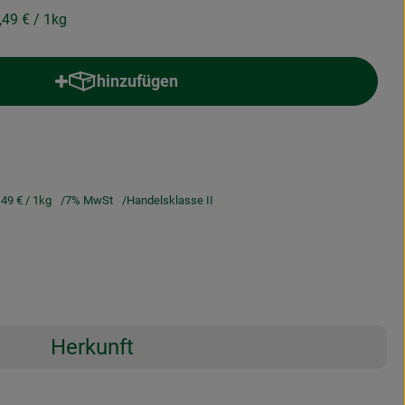
,49 €
/ 1kg
hinzufügen
Produkt zum Warenkorb hinzufügen
,49 €
/ 1kg
7% MwSt
Handelsklasse II
Herkunft