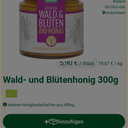
Bioland
Obst & Gemüse
, Kontrollstelle
DE-ÖKO-006
Deutschland
, Herkunft:
Frisches
Naturkost
Getränke
Drogerie & Diverses
5,90 €
/ Stück
19,67 €
/ kg
Lieferservice
Wald- und Blütenhonig 300g
Über uns
Infos
Imkerei Honiglandschaften aus Affing
Geschäftskunden
hinzufügen
Produkt zum Warenkorb hinzuf