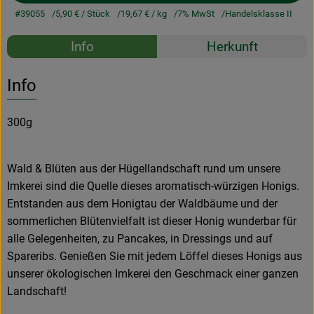
#39055
5,90 €
/ Stück
19,67 €
/ kg
7% MwSt
Handelsklasse II
Rezepte
Info
Herkunft
Es wurden k
Entdecke passende Rezepte
Info
300g
Wald & Blüten aus der Hügellandschaft rund um unsere
Imkerei sind die Quelle dieses aromatisch-würzigen Honigs.
Entstanden aus dem Honigtau der Waldbäume und der
sommerlichen Blütenvielfalt ist dieser Honig wunderbar für
alle Gelegenheiten, zu Pancakes, in Dressings und auf
Spareribs. Genießen Sie mit jedem Löffel dieses Honigs aus
unserer ökologischen Imkerei den Geschmack einer ganzen
Landschaft!