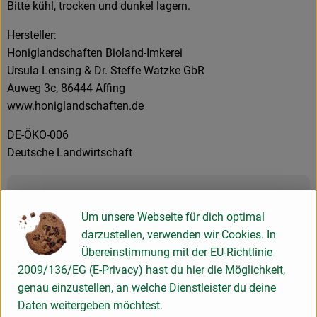
Bitte kühl, trocken und dunkel lagern.
Hersteller:
Honiglandschaften Bioland-Imkerei
Ursula Lensing & Dr. Steffe Watzke GbR
Auweg 3c, 86444 Affing
www.honiglandschaften.de
DE-ÖKO-006
Deutsche Landwirtschaft
Produktinformationen
Um unsere Webseite für dich optimal
darzustellen, verwenden wir Cookies. In
Zutaten
Übereinstimmung mit der EU-Richtlinie
2009/136/EG (E-Privacy) hast du hier die Möglichkeit,
genau einzustellen, an welche Dienstleister du deine
Produktdatenblatt
Daten weitergeben möchtest.