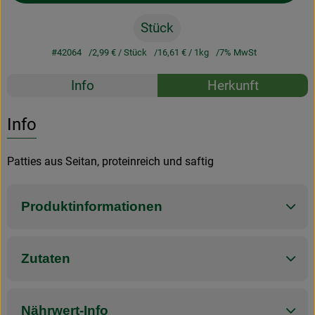
Stück
#42064
2,99 €
/ Stück
16,61 €
/ 1kg
7% MwSt
Rezepte
Info
Herkunft
Es wurden k
Entdecke passende Rezepte
Info
Patties aus Seitan, proteinreich und saftig
Produktinformationen
Zutaten
Nährwert-Info