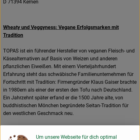
D 71394 Kernen
Wheaty und Veggyness: Vegane Erfolgsmarken mit
Tradition
TOPAS ist ein führender Hersteller von veganen Fleisch- und
Käsealternativen auf Basis von Weizen und anderen
pflanzlichen Eiweißen. Mit einem Vierteljahrhundert
Erfahrung steht das schwäbische Familienunternehmen für
Fortschritt mit Tradition: Firmengründer Klaus Gaiser brachte
in 1980ern als einer der ersten den Tofu nach Deutschland.
Ein Jahrzehnt später erfand er die 1500 Jahre alte, von
buddhistischen Mönchen begründete Seitan-Tradition für
den westlichen Geschmack neu.
Seit 1993 stellt TOPAS Produkte wie Würste, Steaks und
Burger her – nur eben rein pflanzlich, aus Weizeneiweiß. Die
Um unsere Webseite für dich optimal