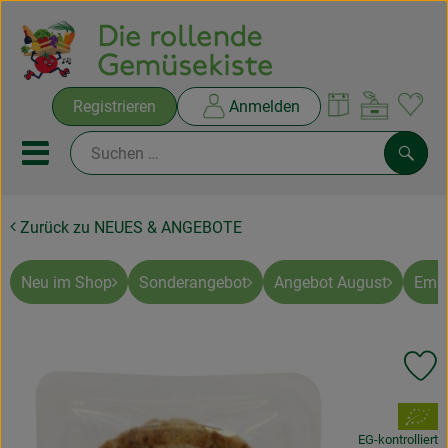
Warenko
Registrieren
Anmelden
Link
Mobiles Menu öffnen oder sc
Such
Zurück zu NEUES & ANGEBOTE
Ökokisten
Rezepte
Neu im Shop
Sonderangebot
Angebot August
Empf
THEMENWELTEN
Pr
NEUES & ANGEBOTE
, Verband:
Ökokisten
EG-kontrolliert