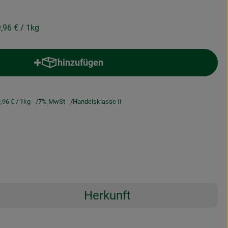
9,96 €
/ 1kg
hinzufügen
Produkt zum Warenkorb hinzufügen
,96 €
/ 1kg
7% MwSt
Handelsklasse II
Herkunft