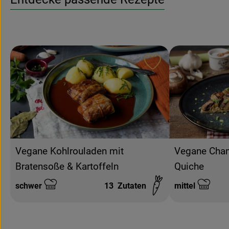
Rezept zu Favouri
Vegane Kohlrouladen mit
Vegane Cha
Bratensoße & Kartoffeln
Quiche
schwer
13
Zutaten
mittel
Schwierigkeit:
Schwierigkeit: