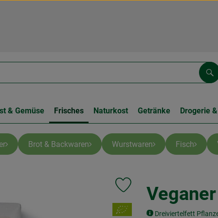
Su
st & Gemüse
Frisches
Naturkost
Getränke
Drogerie &
er
Brot & Backwaren
Wurstwaren
Fisch
Veganer
Produkt zu Favouriten hinzufüg
, Verband:
Dreiviertelfett Pfla