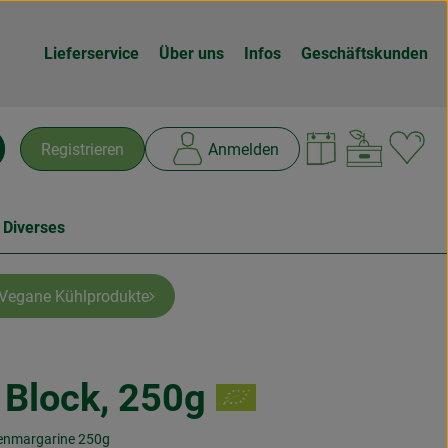
Lieferservice
Über uns
Infos
Geschäftskunden
Warenk
L
Registrieren
Anmelden
chen
 Diverses
Vegane Kühlprodukte
 Block, 250g
en
nzenmargarine 250g