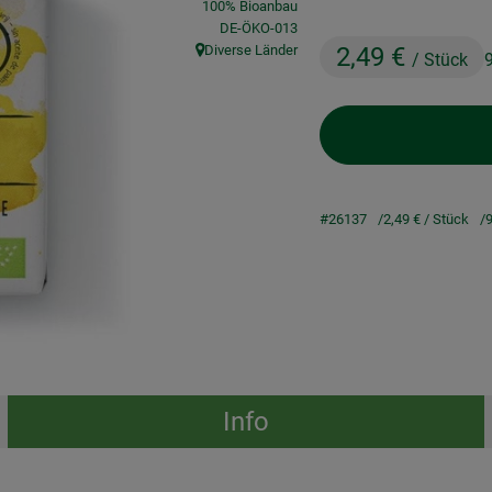
100% Bioanbau
, Kontrollstelle:
DE-ÖKO-013
Diverse Länder
2,49 €
/ Stück
, Herkunft:
#26137
2,49 €
/ Stück
9
Info