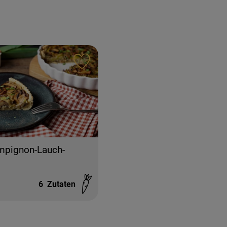
ten hinzufügen
Rezept zu Favouriten hinzufügen
mpignon-Lauch-
6
Zutaten