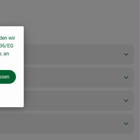
den wir
136/EG
n, an
assen