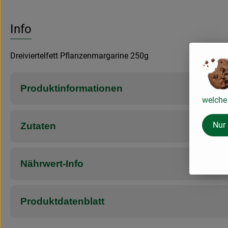
Info
Dreiviertelfett Pflanzenmargarine 250g
Produktinformationen
welche 
Nur
Zutaten
Nährwert-Info
Produktdatenblatt