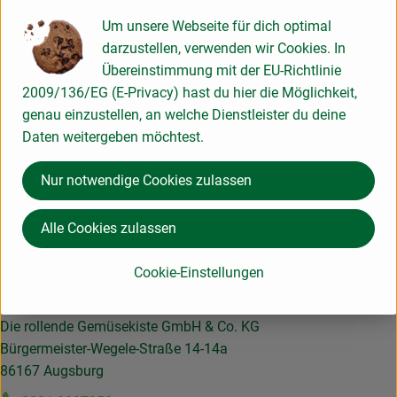
Um unsere Webseite für dich optimal
Hersteller/Inverkehrbringer: memo AG
darzustellen, verwenden wir Cookies. In
Übereinstimmung mit der EU-Richtlinie
Produktinformationen
2009/136/EG (E-Privacy) hast du hier die Möglichkeit,
genau einzustellen, an welche Dienstleister du deine
Daten weitergeben möchtest.
Herkunft
Nur notwendige Cookies zulassen
Alle Cookies zulassen
Hier für unseren Newsletter anmelden und keine Infos
verpassen!
Cookie-Einstellungen
Kontakt
Die rollende Gemüsekiste GmbH & Co. KG
Bürgermeister-Wegele-Straße 14-14a
86167 Augsburg