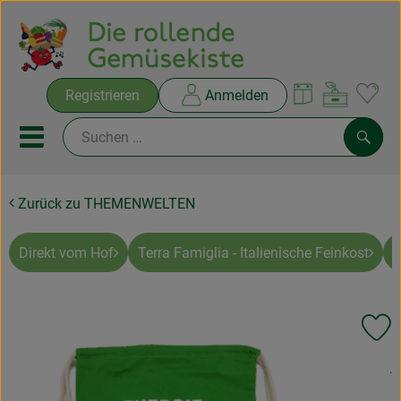
Warenko
Registrieren
Anmelden
Link
Mobiles Menu öffnen oder sc
Such
Zurück zu THEMENWELTEN
Ökokisten
Rezepte
Direkt vom Hof
Terra Famiglia - Italienische Feinkost
A
THEMENWELTEN
Pr
NEUES & ANGEBOTE
, 
.
Ökokisten