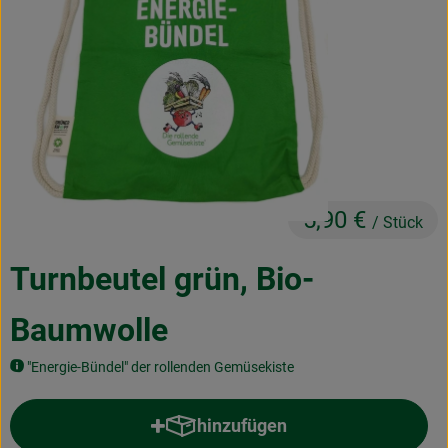
Obst & Gemüse
Frisches
Naturkost
Getränke
Drogerie & Diverses
5,90 €
/ Stück
Lieferservice
Turnbeutel grün, Bio-
Über uns
Baumwolle
Infos
"Energie-Bündel" der rollenden Gemüsekiste
Geschäftskunden
hinzufügen
Produkt zum Warenkorb hinzufü