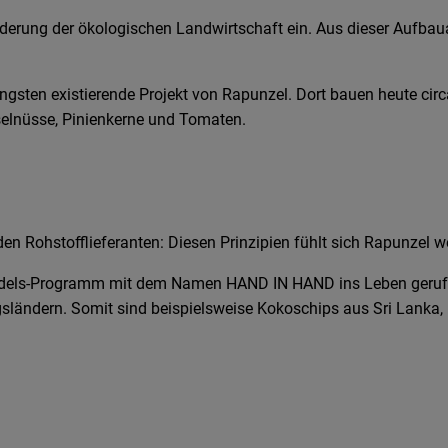
rderung der ökologischen Landwirtschaft ein. Aus dieser Aufbaua
ängsten existierende Projekt von Rapunzel. Dort bauen heute ci
aselnüsse, Pinienkerne und Tomaten.
den Rohstofflieferanten: Diesen Prinzipien fühlt sich Rapunzel wel
dels-Programm mit dem Namen HAND IN HAND ins Leben gerufen. 
ländern. Somit sind beispielsweise Kokoschips aus Sri Lanka, K