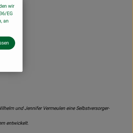
den wir
136/EG
n, an
assen
Wilhelm und Jennifer Vermeulen eine Selbstversorger-
rn entwickelt.