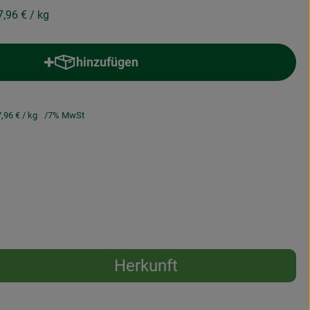
7,96 €
/ kg
hinzufügen
Produkt zum Warenkorb hinzufügen
7,96 €
/ kg
7% MwSt
Herkunft