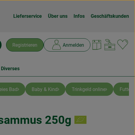
Lieferservice
Über uns
Infos
Geschäftskunden
Warenk
L
Registrieren
Anmelden
chen
 Diverses
reies Bad
Baby & Kind
Trinkgeld online
Futter
esammus 250g
n