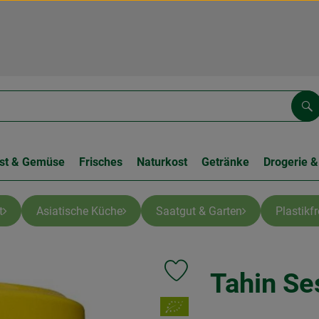
Su
st & Gemüse
Frisches
Naturkost
Getränke
Drogerie &
t
Asiatische Küche
Saatgut & Garten
Plastikf
Tahin S
Produkt zu Favouriten hinzufüge
, Verband: