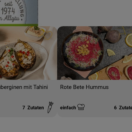
ten hinzufügen
Rezept zu Favouriten hinzufügen
Rote Bete Hummus
berginen mit Tahini
7
Zutaten
einfach
6
Zutat
Schwierigkeit: