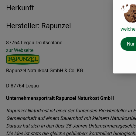
Herkunft
Hersteller: Rapunzel
welche 
87764 Legau Deutschland
Nur
zur Webseite
Rapunzel Naturkost GmbH & Co. KG
D 87764 Legau
Unternehmensportrait Rapunzel Naturkost GmbH
Rapunzel Naturkost ist einer der führenden Bio-Hersteller i
Gemeinschaft auf einem Bauernhof mit kleinem Naturkostla
Daraus hat sich in den über 35 Jahren Unternehmensgeschicht
Die Idee ist stets die gleiche geblieben: kontrolliert biologi