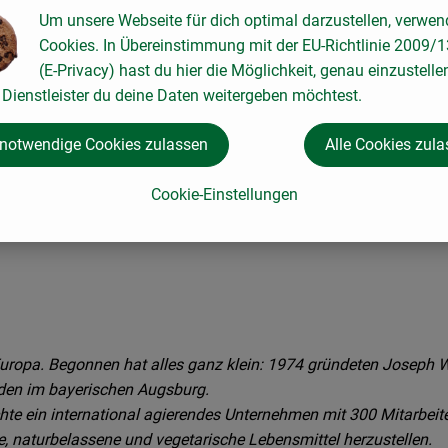
Um unsere Webseite für dich optimal darzustellen, verwen
Cookies. In Übereinstimmung mit der EU-Richtlinie 2009/
(E-Privacy) hast du hier die Möglichkeit, genau einzustelle
Dienstleister du deine Daten weitergeben möchtest.
 notwendige Cookies zulassen
Alle Cookies zul
Cookie-Einstellungen
n Europa. Begonnen hat alles ganz klein: 1974 gründeten Joseph 
den im bayerischen Augsburg.
e ein international agierendes Unternehmen mit 300 Mitarbeite
sche, naturbelassene und vegetarische Lebensmittel herzustellen.