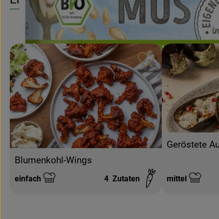
Rezept zu Favouri
Geröstete Au
Blumenkohl-Wings
einfach
4
Zutaten
mittel
Schwierigkeit:
Schwierigkeit: