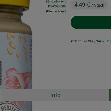
EG-Kontrolliert
4,49 €
/ Stück
1
, Kontrollstelle:
DE-ÖKO-006
Deutschland
, Herkunft:
#39123
4,49 €
/ Stück
1
Info