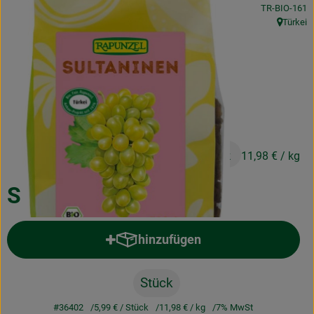
, Kontrollstell
TR-BIO-161
Obst & Gemüse
Türkei
, Herkunft
Frisches
Naturkost
Getränke
Drogerie & Diverses
5,99 €
/ Stück
11,98 €
/ kg
Lieferservice
Sultaninen 500g
Über uns
hinzufügen
Produkt zum Warenkorb hinzufü
Infos
Geschäftskunden
Stück
#36402
5,99 €
/ Stück
11,98 €
/ kg
7% MwSt