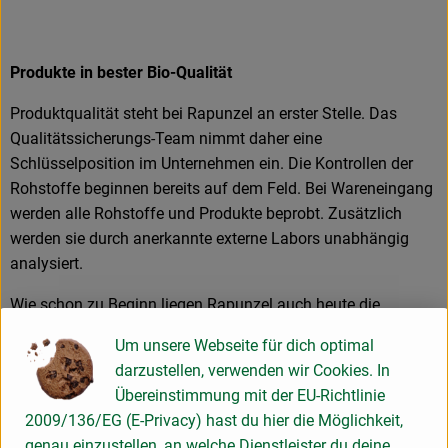
Produkte in bester Bio-Qualität
Produktqualität steht bei Rapunzel an erster Stelle. Das
Qualitätssicherungs-Team nimmt daher eine
Schlüsselposition im Unternehmen ein. Die Kontrollen der
Rohstoffe beginnen bereits auf dem Feld. Bei Wareneingang
werden alle Rohstoffe und Produkte beprobt. Zusätzlich
werden sie durch anerkannte externe Labors unabhängig
analysiert.
Wie schon zu Beginn liegen Rapunzel auch heute die
persönlichen Kontakte zu den Lieferanten und langfristige
Um unsere Webseite für dich optimal
Partnerschaften besonders am Herzen. Besuche vor Ort,
darzustellen, verwenden wir Cookies. In
Beratung durch eigene Agrar-Ingenieure und der rege
Übereinstimmung mit der EU-Richtlinie
Austausch miteinander sichern die einwandfreie Qualität der
2009/136/EG (E-Privacy) hast du hier die Möglichkeit,
Rohstoffe ab. Das schafft Transparenz - vom Feld bis zum
genau einzustellen, an welche Dienstleister du deine