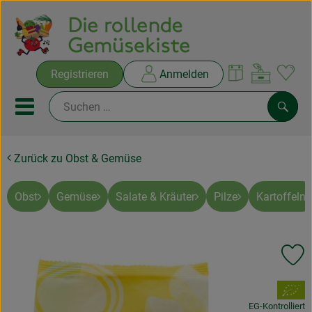
Warenko
Registrieren
Anmelden
Link
Mobiles Menu öffnen oder sc
Such
Zurück zu Obst & Gemüse
Ökokisten
Rezepte
Obst
Gemüse
Salate & Kräuter
Pilze
Kartoffeln
THEMENWELTEN
Pr
NEUES & ANGEBOTE
, Verband:
Ökokisten
EG-Kontrolliert