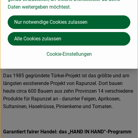
Teller des Verbrauchers.
Daten weitergeben möchtest.
Nur notwendige Cookies zulassen
Das größte Rapunzel Anbauprojekt: Bio aus der Türkei
Alle Cookies zulassen
Als Bio-Pionier setzt sich Rapunzel von Anfang an für die
Förderung der ökologischen Landwirtschaft ein. Aus dieser
Cookie-Einstellungen
Aufbauarbeit sind eigene Anbauprojekte in der Türkei und
auf der ganzen Welt entstanden.
Das 1985 gegründete Türkei-Projekt ist das größte und am
längsten existierende Projekt von Rapunzel. Dort bauen
heute circa 600 Bauern aus zehn Provinzen 14 verschiedene
Produkte für Rapunzel an - darunter Feigen, Aprikosen,
Sultaninen, Haselnüsse, Pinienkerne und Tomaten.
Garantiert fairer Handel: das „HAND IN HAND“-Programm