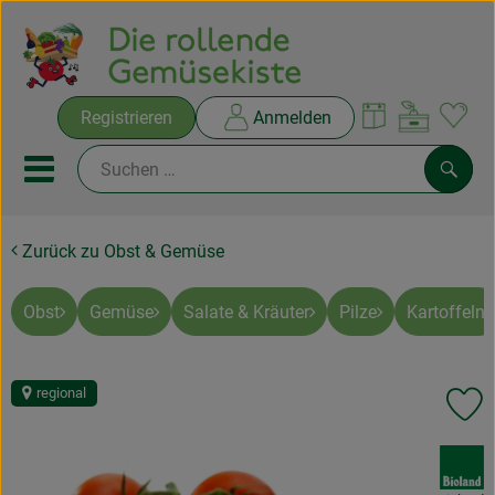
Warenko
Registrieren
Anmelden
Link
Mobiles Menu öffnen oder sc
Such
Zurück zu Obst & Gemüse
Ökokisten
Rezepte
Obst
Gemüse
Salate & Kräuter
Pilze
Kartoffeln
THEMENWELTEN
regional
Pr
NEUES & ANGEBOTE
, Verband:
Ökokisten