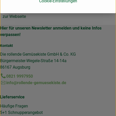
Cookie-Einstellungen
74547 Untermünkheim Deutschland
zur Webseite
Hier für unseren Newsletter anmelden und keine Infos
verpassen!
Kontakt
Die rollende Gemüsekiste GmbH & Co. KG
Bürgermeister-Wegele-Straße 14-14a
86167 Augsburg
0821 9997950
info@rollende-gemuesekiste.de
Lieferservice
Häufige Fragen
5+1 Schnupperangebot