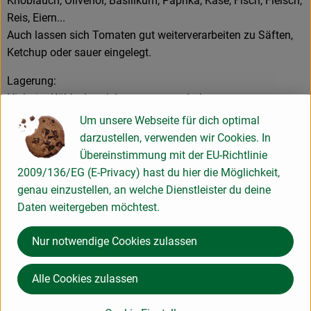
Knoblauch, Olivenöl, Basilikum, Paprika, Käse, Fisch, Fleisch,
Reis, Eiern...
Auch lassen sich Tomaten gut weiterverarbeiten zu Säften,
Ketchup oder sauer eingelegt.
Lagerung:
Nicht im Kühlschrank lagern - sonst drohen
Geschmacksverluste und Kälteschäden!
Um unsere Webseite für dich optimal
Reife Tomaten halten 3 bis 4 Tage.
darzustellen, verwenden wir Cookies. In
Gutes Nachreifen ist an einem warmen Ort möglich.
Übereinstimmung mit der EU-Richtlinie
2009/136/EG (E-Privacy) hast du hier die Möglichkeit,
genau einzustellen, an welche Dienstleister du deine
Produktinformationen
Daten weitergeben möchtest.
Nur notwendige Cookies zulassen
Herkunft
Alle Cookies zulassen
Hersteller: Hof Engelhardt Gemüsebau GbR