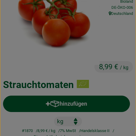
Bioland
Obst & Gemüse
, Kontrollstelle
DE-ÖKO-006
Deutschland
, Herkunft:
Frisches
Naturkost
Getränke
Drogerie & Diverses
8,99 €
/ kg
Lieferservice
Strauchtomaten
Über uns
hinzufügen
Produkt zum Warenkorb hinzufü
Infos
Geschäftskunden
#1870
8,99 €
/ kg
7% MwSt
Handelsklasse II