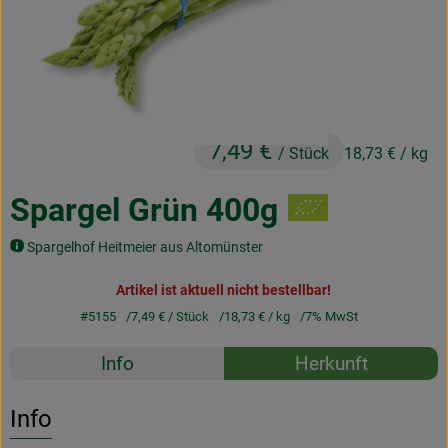
Obst & Gemüse
Frisches
Naturkost
7,49 €
Getränke
/ Stück
18,73 €
/ kg
Drogerie & Diverses
Spargel Grün 400g
Spargelhof Heitmeier aus Altomünster
Lieferservice
Artikel ist aktuell nicht bestellbar!
Über uns
#5155
7,49 €
/ Stück
18,73 €
/ kg
7% MwSt
Rezepte
Infos
Info
Herkunft
Es wurden k
Entdecke passende Rezepte
Geschäftskunden
Info