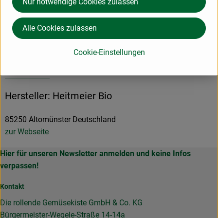
Nur notwendige Cookies zulassen
Produktinformationen
Alle Cookies zulassen
Cookie-Einstellungen
Herkunft
Hersteller: Heitmeier Bio
85250 Altomünster Deutschland
zur Webseite
Hier für unseren Newsletter anmelden und keine Infos
verpassen!
Kontakt
Die rollende Gemüsekiste GmbH & Co. KG
Bürgermeister-Wegele-Straße 14-14a