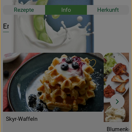
Rezepte
Info
Herkunft
Entdecke passende Rezepte
Rezept zu Favour
Skyr-Waffeln
Blumenko