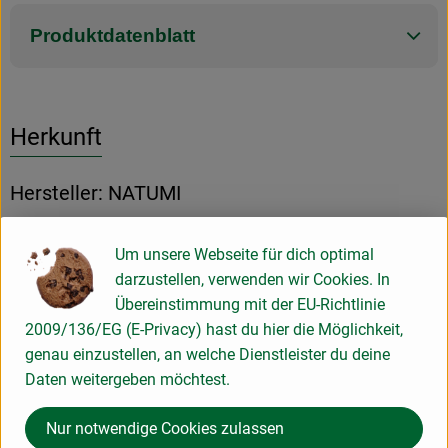
Produktdatenblatt
Herkunft
Hersteller: NATUMI
Deutschland
Um unsere Webseite für dich optimal
darzustellen, verwenden wir Cookies. In
Übereinstimmung mit der EU-Richtlinie
2009/136/EG (E-Privacy) hast du hier die Möglichkeit,
genau einzustellen, an welche Dienstleister du deine
Natumi GmbH
Daten weitergeben möchtest.
D 53840 Troisdorf
Nur notwendige Cookies zulassen
Natumi: Macher von