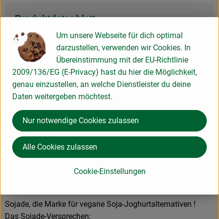
Produktdatenblatt
Um unsere Webseite für dich optimal
darzustellen, verwenden wir Cookies. In
Übereinstimmung mit der EU-Richtlinie
Herkunft
2009/136/EG (E-Privacy) hast du hier die Möglichkeit,
genau einzustellen, an welche Dienstleister du deine
Hersteller: Sojade
Daten weitergeben möchtest.
Frankreich
Nur notwendige Cookies zulassen
Alle Cookies zulassen
Olga Deutschland GmbH
Cookie-Einstellungen
D 80686 München
Sojade, die Marke für vegane Soja-Joghurtalternativen !
Das Sojade-Versprechen: