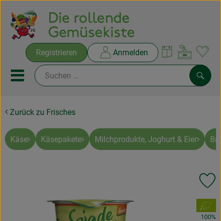
Warenko
Registrieren
Anmelden
Link
Mobiles Menu öffnen oder sc
Such
Zurück zu Frisches
Ökokisten
Rezepte
Käse
Käsepakete
Milchprodukte, Joghurt & Eier
Br
THEMENWELTEN
Pr
NEUES & ANGEBOTE
, Verband:
Ökokisten
100%