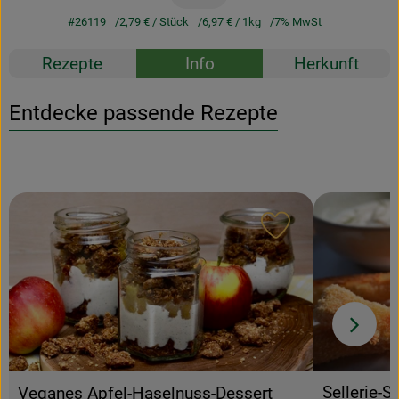
#26119
2,79 €
/ Stück
6,97 €
/ 1kg
7% MwSt
Rezepte
Info
Herkunft
Entdecke passende Rezepte
Rezept zu Favour
Sellerie-
Veganes Apfel-Haselnuss-Dessert