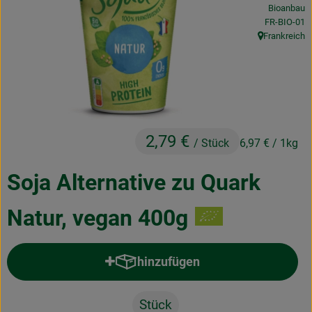
Bioanbau
Obst & Gemüse
, Kontrollstel
FR-BIO-01
Frankreich
Frisches
, Herkunft:
Naturkost
Getränke
Drogerie & Diverses
2,79 €
/ Stück
6,97 €
/ 1kg
Soja Alternative zu Quark
Lieferservice
Natur, vegan 400g
Über uns
Infos
hinzufügen
Produkt zum Warenkorb hinzufü
Geschäftskunden
Stück