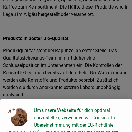
Kaffee zum Kernsortiment. Die Hälfte dieser Produkte wird in
Legau im Allgäu hergestellt oder verarbeitet.
Produkte in bester Bio-Qualität
Produktqualität steht bei Rapunzel an erster Stelle. Das
Qualitätssicherungs-Team nimmt daher eine
Schlüsselposition im Unternehmen ein. Die Kontrollen der
Rohstoffe beginnen bereits auf dem Feld. Bei Wareneingang
werden alle Rohstoffe und Produkte beprobt. Zusätzlich
werden sie durch anerkannte externe Labors unabhängig
analysiert.
Wie schon zu Beginn liegen Rapunzel auch heute die
Um unsere Webseite für dich optimal
persönlichen Kontakte zu den Lieferanten und langfristige
darzustellen, verwenden wir Cookies. In
Partnerschaften besonders am Herzen. Besuche vor Ort,
Übereinstimmung mit der EU-Richtlinie
Beratung durch eigene Agrar-Ingenieure und der rege