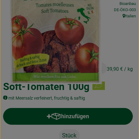
Bioanbau
Obst & Gemüse
, Kontrollstelle
DE-ÖKO-003
Italien
Frisches
, Herkunft
Naturkost
Getränke
Drogerie & Diverses
3,99 €
/ Stück
39,90 €
/ kg
Lieferservice
Soft-Tomaten 100g
Über uns
mit Meersalz verfeinert, fruchtig & saftig
Infos
hinzufügen
Produkt zum Warenkorb hinzufü
Geschäftskunden
Stück