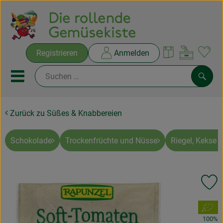
Warenko
Registrieren
Anmelden
Link
Mobiles Menu öffnen oder sc
Such
Zurück zu Süßes & Knabbereien
Ökokisten
Rezepte
Schokolade
Trockenfrüchte und Nüsse
Riegel, Kekse 
THEMENWELTEN
Pr
NEUES & ANGEBOTE
, Verband:
Ökokisten
100%