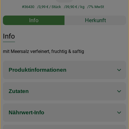
#36430
3,99 €
/ Stück
39,90 €
/ kg
7% MwSt
Rezepte
Info
Herkunft
Es wurden k
Entdecke passende Rezepte
Info
mit Meersalz verfeinert, fruchtig & saftig
Produktinformationen
Zutaten
Nährwert-Info