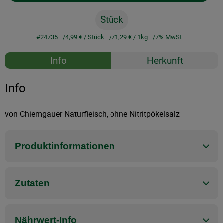
Stück
#24735
4,99 €
/ Stück
71,29 €
/ 1kg
7% MwSt
Rezepte
Info
Herkunft
Es wurden k
Entdecke passende Rezepte
Info
von Chiemgauer Naturfleisch, ohne Nitritpökelsalz
Produktinformationen
Zutaten
Nährwert-Info