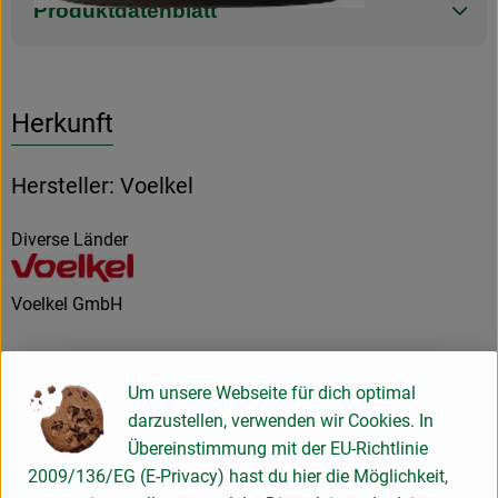
Produktdatenblatt
Herkunft
Hersteller: Voelkel
Diverse Länder
Voelkel GmbH
D 29478 Höhbeck
In unserer familiengeführten Naturkostsafterei im Norden
Um unsere Webseite für dich optimal
Deutschlands machen wir Saft so, dass alle etwas davon
darzustellen, verwenden wir Cookies. In
haben: Unsere Kund*innen, Mitarbeiter*innen,
Übereinstimmung mit der EU-Richtlinie
Anbaupartner*innen und besonders die Natur – und das seit
2009/136/EG (E-Privacy) hast du hier die Möglichkeit,