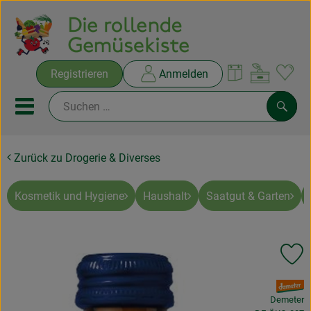
Warenko
Registrieren
Anmelden
Link
Mobiles Menu öffnen oder sc
Such
Zurück zu Drogerie & Diverses
Ökokisten
Rezepte
Kosmetik und Hygiene
Haushalt
Saatgut & Garten
THEMENWELTEN
Pr
NEUES & ANGEBOTE
, Verband:
Ökokisten
Demeter