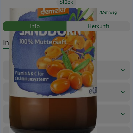
Stück
#50281
5,99 €
/ Stück
18,15 €
/ l
19% MwSt
Mehrweg
Rezepte
Info
Herkunft
Es wurden k
Entdecke passende Rezepte
Info
Produktinformationen
Zutaten
Nährwert-Info