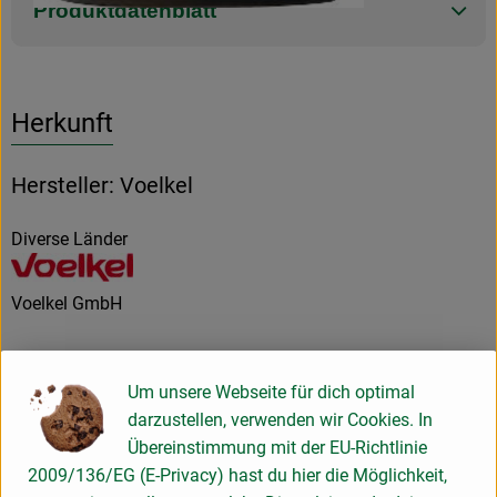
Produktdatenblatt
Herkunft
Hersteller: Voelkel
Diverse Länder
Voelkel GmbH
D 29478 Höhbeck
In unserer familiengeführten Naturkostsafterei im Norden
Um unsere Webseite für dich optimal
Deutschlands machen wir Saft so, dass alle etwas davon
darzustellen, verwenden wir Cookies. In
haben: Unsere Kund*innen, Mitarbeiter*innen,
Übereinstimmung mit der EU-Richtlinie
Anbaupartner*innen und besonders die Natur – und das seit
2009/136/EG (E-Privacy) hast du hier die Möglichkeit,