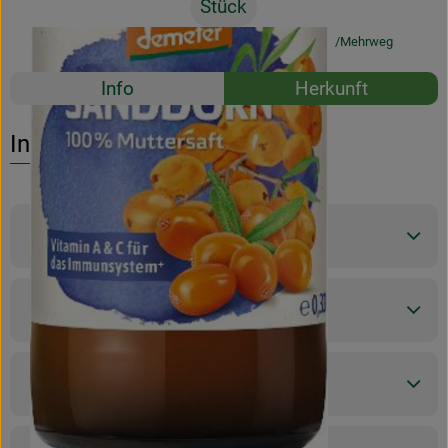
Stück
#50281
5,99 €
/ Stück
18,15 €
/ l
19% MwSt
Mehrweg
Rezepte
Info
Herkunft
Es wurden k
Entdecke passende Rezepte
Info
Produktinformationen
Zutaten
Nährwert-Info