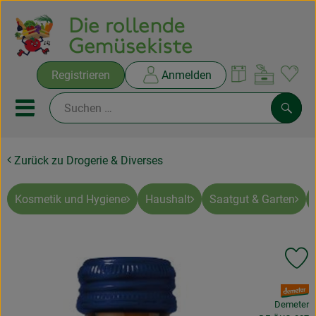
Warenko
Registrieren
Anmelden
Link
Mobiles Menu öffnen oder sc
Such
Zurück zu Drogerie & Diverses
Ökokisten
Rezepte
Kosmetik und Hygiene
Haushalt
Saatgut & Garten
THEMENWELTEN
Pr
NEUES & ANGEBOTE
, Verband:
Ökokisten
Demeter