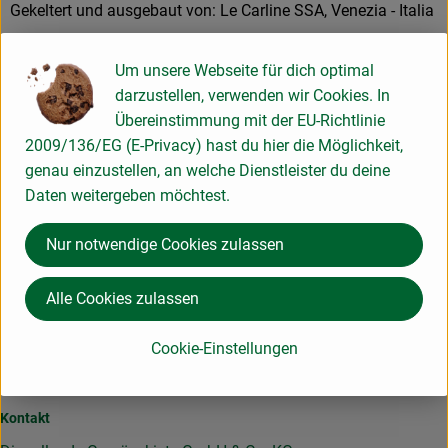
Gekeltert und ausgebaut von: Le Carline SSA, Venezia - Italia
Um unsere Webseite für dich optimal
Produktinformationen
darzustellen, verwenden wir Cookies. In
Übereinstimmung mit der EU-Richtlinie
2009/136/EG (E-Privacy) hast du hier die Möglichkeit,
genau einzustellen, an welche Dienstleister du deine
Herkunft
Daten weitergeben möchtest.
Hersteller: Freiherr von Perger GmbH
Nur notwendige Cookies zulassen
82211 Breitbrunn am Ammersee Deutschland
Alle Cookies zulassen
zur Webseite
Cookie-Einstellungen
Hier für unseren Newsletter anmelden und keine Infos
verpassen!
Kontakt