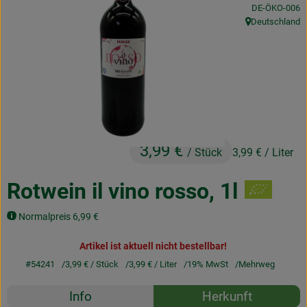
, Kontrollstelle
DE-ÖKO-006
Obst & Gemüse
Deutschland
, Herkunft:
Frisches
Naturkost
Getränke
Drogerie & Diverses
3,99 €
/ Stück
3,99 €
/ Liter
Lieferservice
Rotwein il vino rosso, 1l
Über uns
Normalpreis 6,99 €
Infos
Artikel ist aktuell nicht bestellbar!
#54241
3,99 €
/ Stück
3,99 €
/ Liter
19% MwSt
Mehrweg
Geschäftskunden
Rezepte
Info
Herkunft