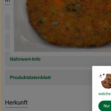
Produktinformationen
Zutaten
Nährwert-Info
Produktdatenblatt
welche 
Herkunft
Nur