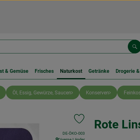
Su
st & Gemüse
Frisches
Naturkost
Getränke
Drogerie &
Öl, Essig, Gewürze, Saucen
Konserven
Feinkos
Rote Lin
Produkt zu Favouriten hinzufüg
, Kontrollstelle:
DE-ÖKO-003
Diverse Länder