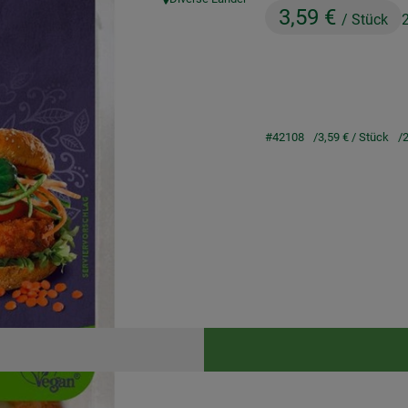
, Herkunft:
3,59 €
/ Stück
#42108
3,59 €
/ Stück
2
Rezepte
keine passenden Rezepte gefunden.