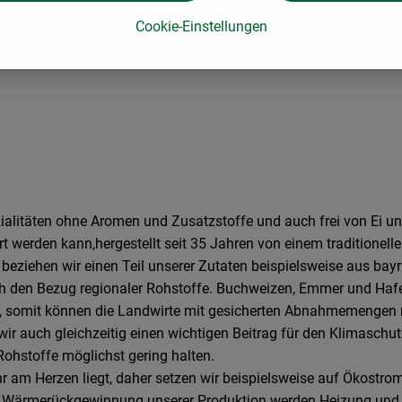
Cookie-Einstellungen
ialitäten ohne Aromen und Zusatzstoffe und auch frei von Ei un
hrt werden kann,hergestellt seit 35 Jahren von einem traditio
 beziehen wir einen Teil unserer Zutaten beispielsweise aus ba
ch den Bezug regionaler Rohstoffe. Buchweizen, Emmer und Hafer
t, somit können die Landwirte mit gesicherten Abnahmemengen r
r auch gleichzeitig einen wichtigen Beitrag für den Klimaschut
ohstoffe möglichst gering halten.
 am Herzen liegt, daher setzen wir beispielsweise auf Ökostro
els Wärmerückgewinnung unserer Produktion werden Heizung un