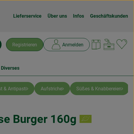
Lieferservice
Über uns
Infos
Geschäftskunden
Warenk
L
Registrieren
Anmelden
chen
 Diverses
t & Antipasti
Aufstriche
Süßes & Knabbereien
se Burger 160g
en