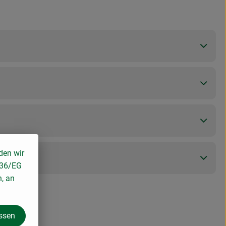
den wir
136/EG
n, an
assen