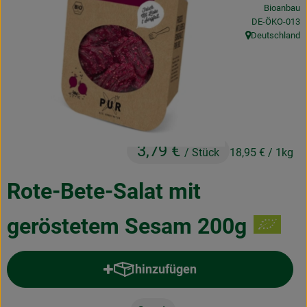
Bioanbau
Obst & Gemüse
, Kontrollstelle
DE-ÖKO-013
Deutschland
Frisches
, Herkunft:
Naturkost
Getränke
Drogerie & Diverses
3,79 €
/ Stück
18,95 €
/ 1kg
Lieferservice
Rote-Bete-Salat mit
Über uns
geröstetem Sesam 200g
Infos
hinzufügen
Geschäftskunden
Produkt zum Warenkorb hinzufü