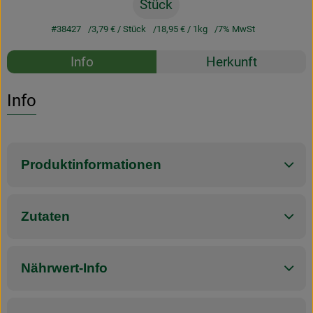
Stück
#38427
3,79 €
/ Stück
18,95 €
/ 1kg
7% MwSt
Rezepte
Info
Herkunft
Es wurden k
Entdecke passende Rezepte
Info
Produktinformationen
Zutaten
Nährwert-Info