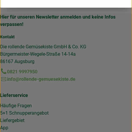
Hier für unseren Newsletter anmelden und keine Infos
verpassen!
Kontakt
Die rollende Gemüsekiste GmbH & Co. KG
Bürgermeister-Wegele-Straße 14-14a
86167 Augsburg
0821 9997950
info@rollende-gemuesekiste.de
Lieferservice
Häufige Fragen
5+1 Schnupperangebot
Liefergebiet
App