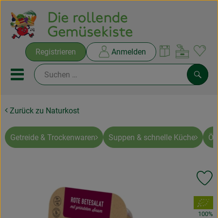
Warenko
Registrieren
Anmelden
Link
Mobiles Menu öffnen oder sc
Such
Zurück zu Naturkost
Ökokisten
Rezepte
Getreide & Trockenwaren
Suppen & schnelle Küche
Öl
THEMENWELTEN
Pr
NEUES & ANGEBOTE
, Verband:
Ökokisten
100%