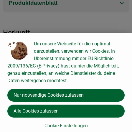
Produktdatenblatt
Herkunft
Um unsere Webseite für dich optimal
Hersteller: PUR Bio Feinkost Manufaktur
darzustellen, verwenden wir Cookies. In
Übereinstimmung mit der EU-Richtlinie
50735 Köln Deutschland
2009/136/EG (E-Privacy) hast du hier die Möglichkeit,
zur Webseite
genau einzustellen, an welche Dienstleister du deine
PUR Bio-Manufaktur
Daten weitergeben möchtest.
Nur notwendige Cookies zulassen
Alle Cookies zulassen
Cookie-Einstellungen