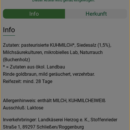
Dieser Artikel wird genau eingewogen.
Rezepte
Info
Herkunft
Es wurden k
Entdecke passende Rezepte
Info
Zutaten: pasteurisierte KUHMILCH*, Siedesalz (1,5%),
Milchsäurekulturen, mikrobielles Lab, Naturrauch
(Buchenholz)
* = Zutaten aus ökol. Landbau
Rinde goldbraun, mild geräuchert, verzehrbar.
Reifezeit: mind. 28 Tage
Allergenhinweis: enthält MILCH, KUHMILCHEIWEIß
Ausschluß: Laktose
Inverkehrbringer: Landkäserei Herzog e. K., Stoffenrieder
Straße 1, 89297 Schließen/Roggenburg