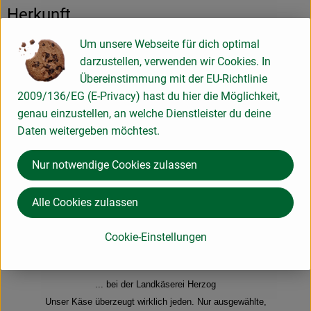
Herkunft
Um unsere Webseite für dich optimal
Hersteller: Roggenburger Bio
darzustellen, verwenden wir Cookies. In
Übereinstimmung mit der EU-Richtlinie
D-89297 Roggenburg/Schießen Deutschland
2009/136/EG (E-Privacy) hast du hier die Möglichkeit,
genau einzustellen, an welche Dienstleister du deine
Daten weitergeben möchtest.
Nur notwendige Cookies zulassen
Landkäserei Herzog GmbH
Alle Cookies zulassen
D 89297 Schießen
Cookie-Einstellungen
... bei der Landkäserei Herzog
Unser Käse überzeugt wirklich jeden. Nur ausgewählte,