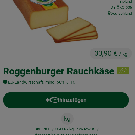
Bioland
Obst & Gemüse
, Kontrollstelle
DE-ÖKO-006
Deutschland
, Herkunft:
Frisches
Naturkost
Getränke
30,90 €
/ kg
Drogerie & Diverses
Roggenburger Rauchkäse
Lieferservice
EU-Landwirtschaft, mind. 50% F.i.Tr.
Über uns
hinzufügen
Produkt zum Warenkorb hinzufü
Infos
kg
Geschäftskunden
#11201
30,90 €
/ kg
7% MwSt