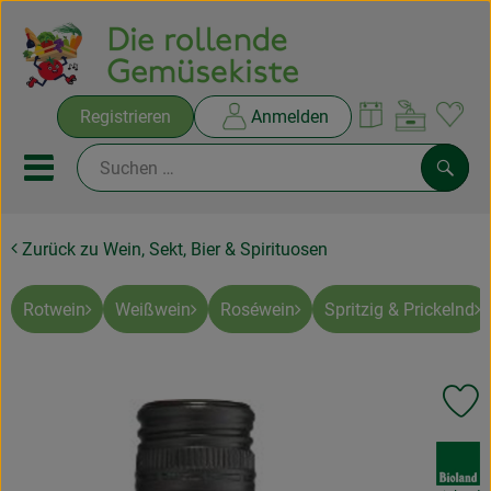
Warenko
Registrieren
Anmelden
Link
Mobiles Menu öffnen oder sc
Such
Zurück zu Wein, Sekt, Bier & Spirituosen
Ökokisten
Rezepte
Rotwein
Weißwein
Roséwein
Spritzig & Prickelnd
THEMENWELTEN
Pr
NEUES & ANGEBOTE
, Verband:
Ökokisten