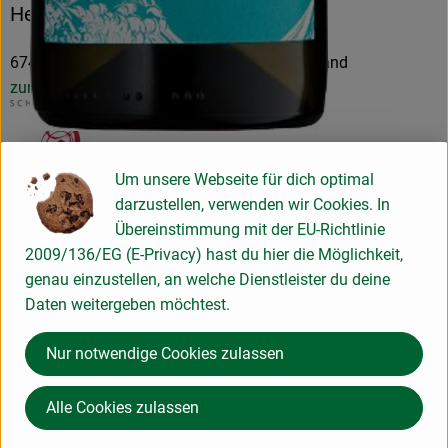
Hersteller: Weingut Schwarztrauber
67435 Neustadt an der Weinstraße Deutschland
zur Webseite
Um unsere Webseite für dich optimal
Bioland-Weinmanufaktur Schwarztrauber
darzustellen, verwenden wir Cookies. In
Übereinstimmung mit der EU-Richtlinie
D 67435 Neustadt
2009/136/EG (E-Privacy) hast du hier die Möglichkeit,
Seit 1986 Bio-Genuss.
genau einzustellen, an welche Dienstleister du deine
Kontrollnummer D-RP-OTR-006-1302-AB
Daten weitergeben möchtest.
www.schwarztrauber.com
(Daten von Ecoinform)
Nur notwendige Cookies zulassen
Weingut Schwarztrauber
Alle Cookies zulassen