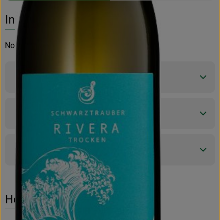
Es wurden k
Entdecke passende Rezepte
Info
Normalpreis 7,99 €
Produktinformationen
Zutaten
Produktdatenblatt
Herkunft