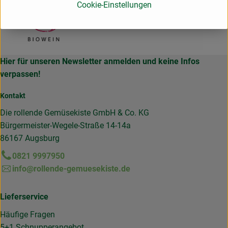
Cookie-Einstellungen
Hier für unseren Newsletter anmelden und keine Infos
verpassen!
Kontakt
Die rollende Gemüsekiste GmbH & Co. KG
Bürgermeister-Wegele-Straße 14-14a
86167 Augsburg
0821 9997950
info@rollende-gemuesekiste.de
Lieferservice
Häufige Fragen
5+1 Schnupperangebot