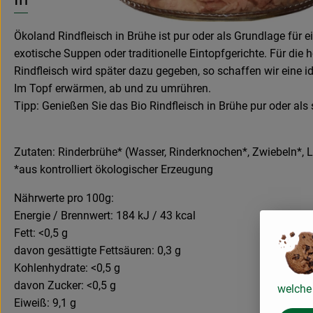
Ökoland Rindfleisch in Brühe ist pur oder als Grundlage für e
exotische Suppen oder traditionelle Eintopfgerichte. Für 
Rindfleisch wird später dazu gegeben, so schaffen wir eine 
Im Topf erwärmen, ab und zu umrühren.
Tipp: Genießen Sie das Bio Rindfleisch in Brühe pur oder al
Zutaten: Rinderbrühe* (Wasser, Rinderknochen*, Zwiebeln*, Lau
*aus kontrolliert ökologischer Erzeugung
Nährwerte pro 100g:
Energie / Brennwert: 184 kJ / 43 kcal
Fett: <0,5 g
davon gesättigte Fettsäuren: 0,3 g
Kohlenhydrate: <0,5 g
davon Zucker: <0,5 g
welche 
Eiweiß: 9,1 g