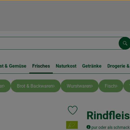
Su
st & Gemüse
Frisches
Naturkost
Getränke
Drogerie &
er
Brot & Backwaren
Wurstwaren
Fisch
Rindflei
Produkt zu Favouriten hinzufüge
, Verband:
pur oder als schmack