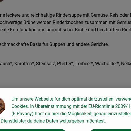
ine leckere und reichhaltige Rindersuppe mit Gemüse, Reis oder N
die hochwertige Brühe werden Rinderknochen zusammen mit Gemü
ideale Kombination aus aromatischer Brühe und herzhaftem Rind
s schmackhafte Basis für Suppen und andere Gerichte.
ch*, Karotten*, Steinsalz, Pfeffer*, Lorbeer*, Wacholder*, Nelke
Um unsere Webseite für dich optimal darzustellen, verwen
Cookies. In Übereinstimmung mit der EU-Richtlinie 2009/
(E-Privacy) hast du hier die Möglichkeit, genau einzustelle
Dienstleister du deine Daten weitergeben möchtest.