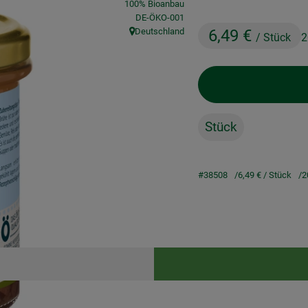
100% Bioanbau
, Kontrollstelle:
DE-ÖKO-001
Deutschland
6,49 €
/ Stück
2
, Herkunft:
Stück
#38508
6,49 €
/ Stück
2
Rezepte
keine passenden Rezepte gefunden.