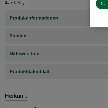
Salz: 0,70 g
Nur
Produktinformationen
Zutaten
Nährwert-Info
Produktdatenblatt
Herkunft