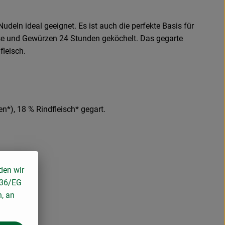
udeln ideal geeignet. Es ist auch die perfekte Basis für
se und Gewürzen 24 Stunden geköchelt. Das gegarte
fleisch.
n*), 18 % Rindfleisch* gegart.
den wir
136/EG
n, an