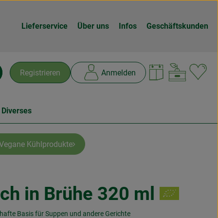
Lieferservice
Über uns
Infos
Geschäftskunden
Warenk
L
Registrieren
Anmelden
chen
 Diverses
Vegane Kühlprodukte
sch in Brühe 320 ml
n
hafte Basis für Suppen und andere Gerichte