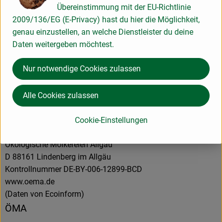
Übereinstimmung mit der EU-Richtlinie
2009/136/EG (E-Privacy) hast du hier die Möglichkeit,
Herkunft
genau einzustellen, an welche Dienstleister du deine
Daten weitergeben möchtest.
Hersteller: ÖMA
Nur notwendige Cookies zulassen
Italien
Alle Cookies zulassen
Cookie-Einstellungen
ÖMA Beer GmbH
Ökologische Molkereien Allgäu
D 88161 Lindenberg im Allgäu
Kontrollnummer DE-BY-006-12899-BCD
www.oema.de
(Daten von Ecoinform)
ÖMA