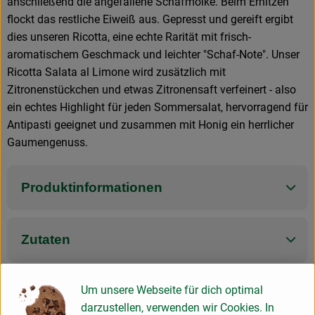
anschließend die angefallene Schafmolke. Beim Erhitzen
flockt das restliche Eiweiß aus. Gepresst und gereift ergibt
dies unseren Ricotta, eine echte Rarität mit frisch-
aromatischem Geschmack und leichter "Schaf-Note". Unser
Ricotta Salata al Limone wird zusätzlich mit
Zitronenstückchen und etwas Zitronensaft verfeinert - also
ein echtes Highlight für jeden Sommersalat, hervorragend für
Antipasti geeignet und zusammen mit Honig ein herrlicher
Gaumengenuss.
Produktinformationen
Zutaten
Um unsere Webseite für dich optimal
Produktdatenblatt
darzustellen, verwenden wir Cookies. In