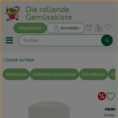
Warenko
Registrieren
Anmelden
Link
Mobiles Menu öffnen oder sc
Such
Zurück zu Käse
Ökokisten
Rezepte
Weichkäse
Halbfester Schnittkäse
Schnittkäse
Har
THEMENWELTEN
So
Pr
NEUES & ANGEBOTE
, Verband:
Ökokisten
IFOAM-