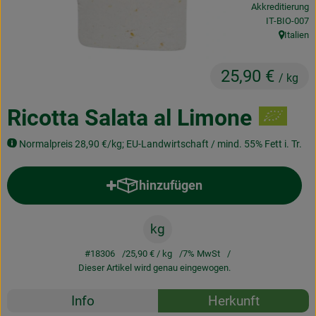
Akkreditierung
Obst & Gemüse
, Kontrollstel
IT-BIO-007
Italien
, Herkunft
Frisches
25,90 €
Naturkost
/ kg
Getränke
Ricotta Salata al Limone
Drogerie & Diverses
Normalpreis 28,90 €/kg; EU-Landwirtschaft / mind. 55% Fett i. Tr.
hinzufügen
Lieferservice
Produkt zum Warenkorb hinzufü
Über uns
kg
Infos
#18306
25,90 €
/ kg
7% MwSt
Dieser Artikel wird genau eingewogen.
Geschäftskunden
Rezepte
Info
Herkunft