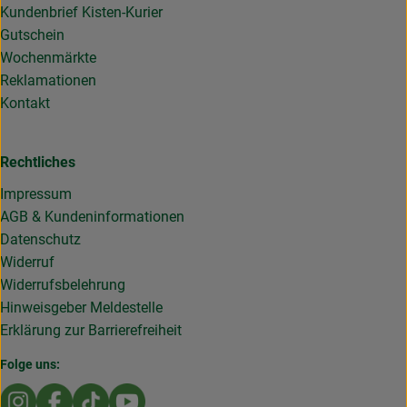
Kundenbrief Kisten-Kurier
Gutschein
Wochenmärkte
Reklamationen
Kontakt
Rechtliches
Impressum
AGB & Kundeninformationen
Datenschutz
Widerruf
Widerrufsbelehrung
Hinweisgeber Meldestelle
Erklärung zur Barrierefreiheit
Folge uns:
Externer Link zu https://www.instagram.com/die.rollende
Externer Link zu https://www.facebook.com/Dierol
Externer Link zu https://www.tiktok.com/@die
Externer Link zu https://www.youtub