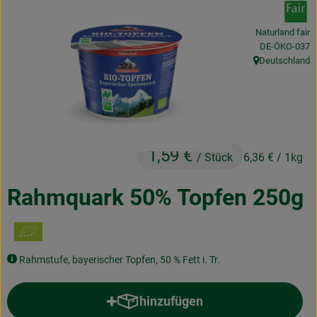
Obst & Gemüse
Naturland fair
Frisches
, Kontrollstelle
DE-ÖKO-037
Deutschland
, Herkunft:
Naturkost
Getränke
Drogerie & Diverses
1,59 €
/ Stück
6,36 €
/ 1kg
Lieferservice
Rahmquark 50% Topfen 250g
Über uns
Infos
Rahmstufe, bayerischer Topfen, 50 % Fett i. Tr.
Geschäftskunden
hinzufügen
Produkt zum Warenkorb hinzufü