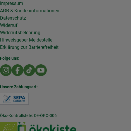
Impressum
AGB & Kundeninformationen
Datenschutz
Widerruf
Widerrufsbelehrung
Hinweisgeber Meldestelle
Erklärung zur Barrierefreiheit
Folge uns:
Externer Link zu https://www.instagram.com/die.rollende
Externer Link zu https://www.facebook.com/Dierol
Externer Link zu https://www.tiktok.com/@die
Externer Link zu https://www.youtub
Unsere Zahlungsart:
Externer Link zu https://www.verbraucherzentral
Öko-Kontrollstelle: DE-ÖKO-006
Externer Link zu /_Resources/Persistent/7/b/6/4/
Externer Link zu https://w