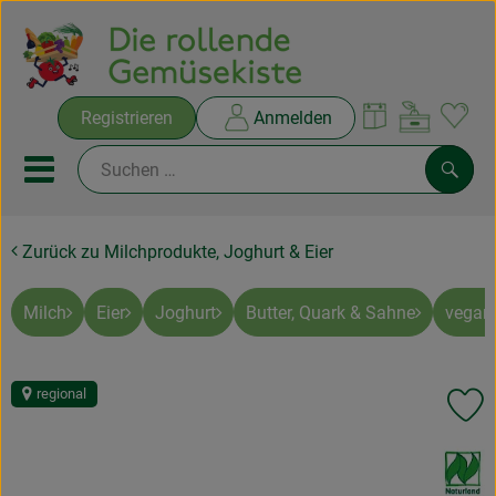
Warenko
Registrieren
Anmelden
Link
Mobiles Menu öffnen oder sc
Such
Zurück zu Milchprodukte, Joghurt & Eier
Ökokisten
Rezepte
Milch
Eier
Joghurt
Butter, Quark & Sahne
vegan
THEMENWELTEN
regional
Pr
NEUES & ANGEBOTE
, Verband:
Ökokisten