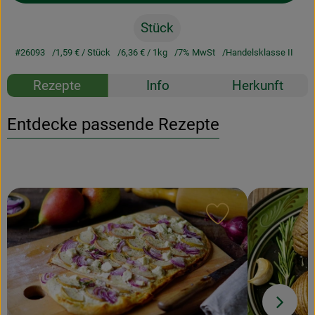
Stück
#26093
1,59 €
/ Stück
6,36 €
/ 1kg
7% MwSt
Handelsklasse II
Rezepte
Info
Herkunft
Entdecke passende Rezepte
Rezept zu Favour