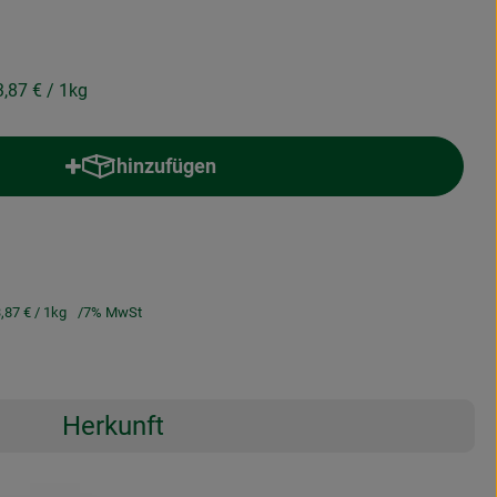
3,87 €
/ 1kg
hinzufügen
Produkt zum Warenkorb hinzufügen
,87 €
/ 1kg
7% MwSt
Herkunft