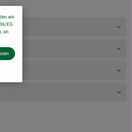
den wir
136/EG
n, an
assen