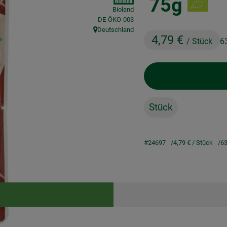
75g
Bioland
, Kontrollstelle:
DE-ÖKO-003
Deutschland
, Herkunft:
4,79 €
/ Stück
6
Stück
#24697
4,79 €
/ Stück
63
Rezepte
keine passenden Rezepte gefunden.