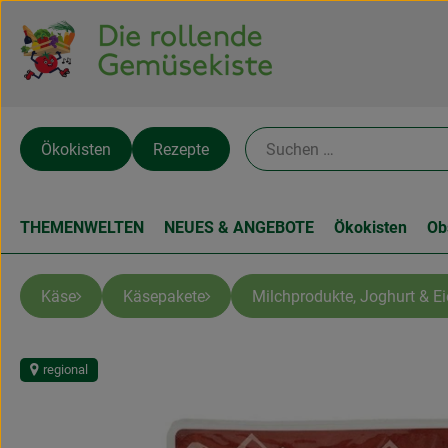
Ökokisten
Rezepte
THEMENWELTEN
NEUES & ANGEBOTE
Ökokisten
Ob
Käse
Käsepakete
Milchprodukte, Joghurt & Ei
regional