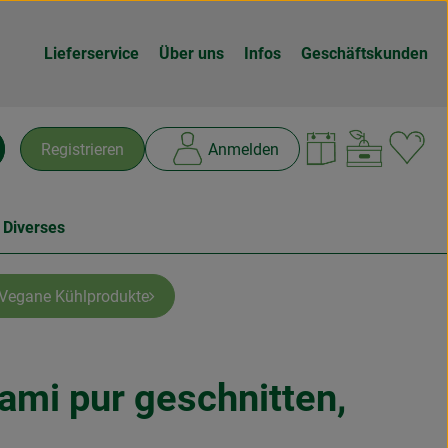
Lieferservice
Über uns
Infos
Geschäftskunden
Warenk
L
Registrieren
Anmelden
chen
 Diverses
Vegane Kühlprodukte
ami pur geschnitten,
n