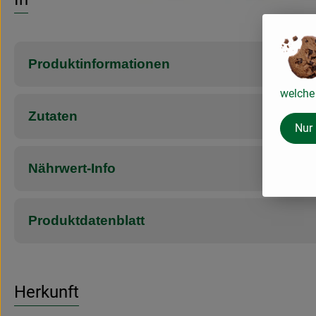
Produktinformationen
welche 
Zutaten
Nur
Nährwert-Info
Produktdatenblatt
Herkunft