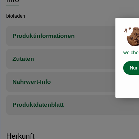
bioladen
Produktinformationen
welche 
Zutaten
Nur
Nährwert-Info
Produktdatenblatt
Herkunft