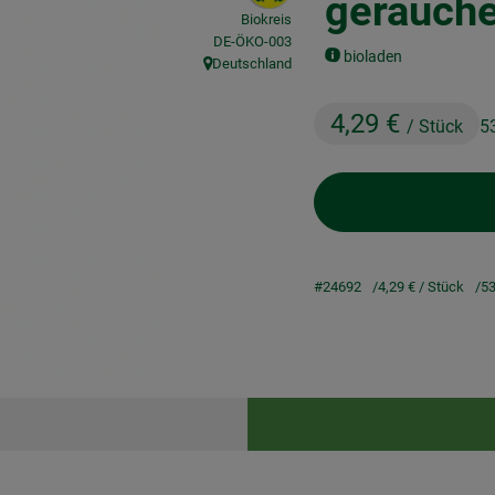
geräuche
Biokreis
, Kontrollstelle:
DE-ÖKO-003
bioladen
Deutschland
, Herkunft:
4,29 €
/ Stück
5
#24692
4,29 €
/ Stück
53
Rezepte
keine passenden Rezepte gefunden.