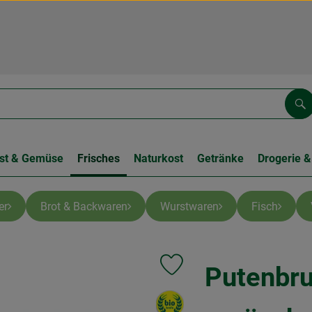
Su
st & Gemüse
Frisches
Naturkost
Getränke
Drogerie &
er
Brot & Backwaren
Wurstwaren
Fisch
Putenbru
Produkt zu Favouriten hinzufüge
, Verband: