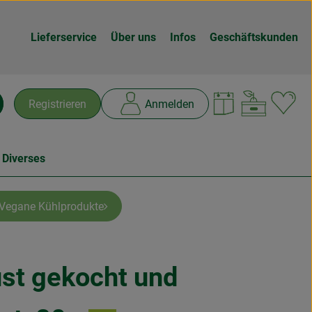
Lieferservice
Über uns
Infos
Geschäftskunden
Warenk
L
Registrieren
Anmelden
chen
 Diverses
Vegane Kühlprodukte
st gekocht und
n