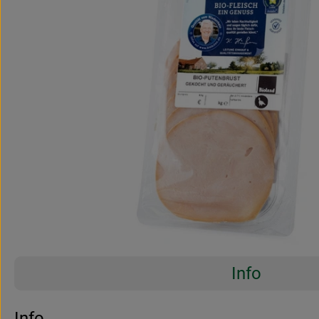
Info
Es wurden 
Entdecke passende Rezepte
Info