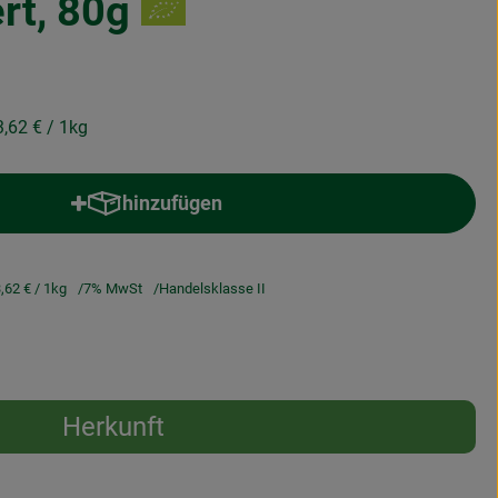
rt, 80g
3,62 €
/ 1kg
hinzufügen
Produkt zum Warenkorb hinzufügen
,62 €
/ 1kg
7% MwSt
Handelsklasse II
Herkunft