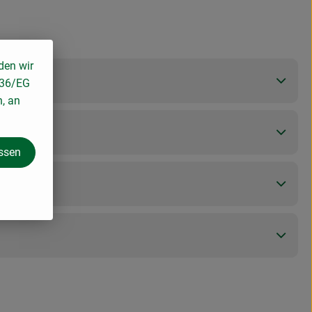
den wir
136/EG
n, an
assen