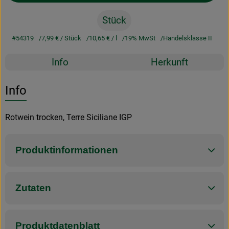
Stück
#54319
7,99 €
/ Stück
10,65 €
/ l
19% MwSt
Handelsklasse II
Rezepte
Info
Herkunft
Es wurden k
Entdecke passende Rezepte
Info
Rotwein trocken, Terre Siciliane IGP
Produktinformationen
Zutaten
Produktdatenblatt