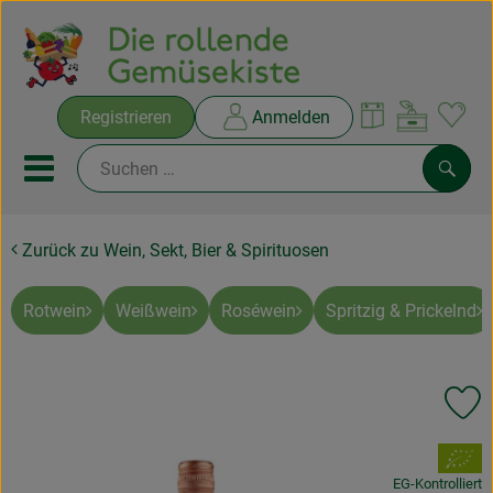
Warenko
Registrieren
Anmelden
Link
Mobiles Menu öffnen oder sc
Such
Zurück zu Wein, Sekt, Bier & Spirituosen
Ökokisten
Rezepte
Rotwein
Weißwein
Roséwein
Spritzig & Prickelnd
THEMENWELTEN
Pr
NEUES & ANGEBOTE
, Verband:
Ökokisten
EG-Kontrolliert