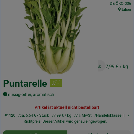
, Kontrollstelle
DE-ÖKO-006
Obst & Gemüse
Italien
, Herkunft
Frisches
Naturkost
Getränke
Drogerie & Diverses
ca. 5,54 €
/ Stück
7,99 €
/ kg
Lieferservice
Puntarelle
Über uns
nussig-bitter, aromatisch
Infos
Artikel ist aktuell nicht bestellbar!
#1120
ca. 5,54 €
/ Stück
7,99 €
/ kg
7% MwSt
Handelsklasse II
Geschäftskunden
Richtpreis,
Dieser Artikel wird genau eingewogen.
Rezepte