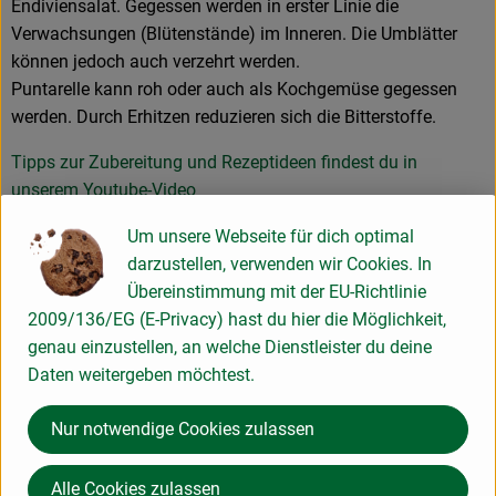
Endiviensalat. Gegessen werden in erster Linie die
Verwachsungen (Blütenstände) im Inneren. Die Umblätter
können jedoch auch verzehrt werden.
Puntarelle kann roh oder auch als Kochgemüse gegessen
werden. Durch Erhitzen reduzieren sich die Bitterstoffe.
Tipps zur Zubereitung und Rezeptideen findest du in
unserem Youtube-Video
Um unsere Webseite für dich optimal
Produktinformationen
darzustellen, verwenden wir Cookies. In
Übereinstimmung mit der EU-Richtlinie
2009/136/EG (E-Privacy) hast du hier die Möglichkeit,
genau einzustellen, an welche Dienstleister du deine
Herkunft
Daten weitergeben möchtest.
Nur notwendige Cookies zulassen
Hersteller: Land/LKW
Alle Cookies zulassen
Italien