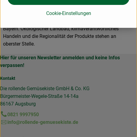
Der Ökoring beliefert uns mit unterschiedlichen Bioartikeln
Cookie-Einstellungen
aus allen Produktbereichen.
Er ist der einzige Regionalgroßhandel mit Hauptsitz in
Bayern. Ökologischer Landbau, klimaverantwortliches
Handeln und die Regionalität der Produkte stehen an
oberster Stelle.
Hier für unseren Newsletter anmelden und keine Infos
verpassen!
Kontakt
Die rollende Gemüsekiste GmbH & Co. KG
Bürgermeister-Wegele-Straße 14-14a
86167 Augsburg
0821 9997950
info@rollende-gemuesekiste.de