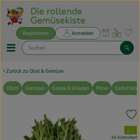
Warenko
Registrieren
Anmelden
Link
Mobiles Menu öffnen oder sc
Such
Zurück zu Obst & Gemüse
Ökokisten
Rezepte
Obst
Gemüse
Salate & Kräuter
Pilze
Kartoffeln
THEMENWELTEN
Pr
NEUES & ANGEBOTE
, Verband:
Ökokisten
EG-Kontrolliert