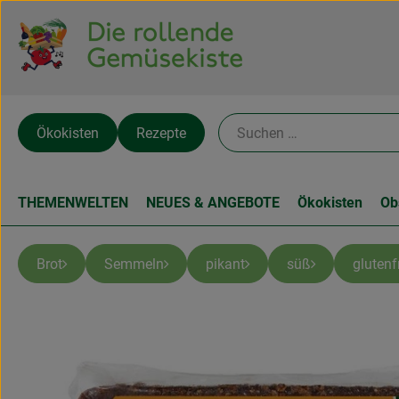
Ökokisten
Rezepte
THEMENWELTEN
NEUES & ANGEBOTE
Ökokisten
Ob
Brot
Semmeln
pikant
süß
glutenf