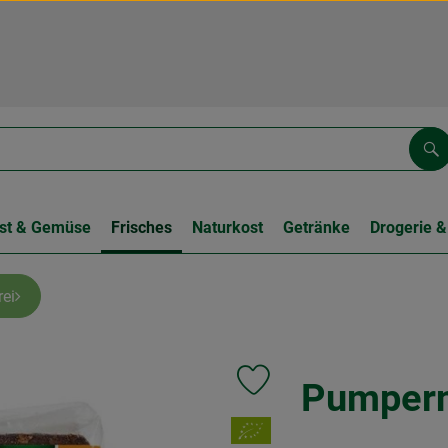
Su
st & Gemüse
Frisches
Naturkost
Getränke
Drogerie &
rei
Pumpern
Produkt zu Favouriten hinzufüg
, Verband: