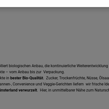
lliert biologischen Anbau, die kontinuierliche Weiterentwicklung
dukte – vom Anbau bis zur Verpackung.
kte in
bester Bio-Qualität
. Zucker, Trockenfrüchte, Nüsse, Ölsa
nnen-, Convenience und Veggie-Gerichten liefern wir frische Ide
ünsterland verwurzelt
. Hier, in unmittelbarer Nähe zum Naturs