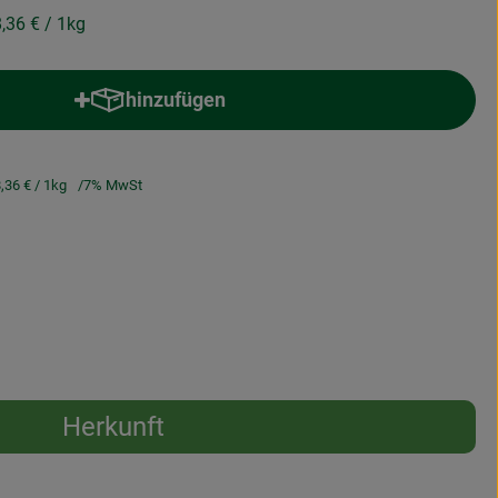
8,36 €
/ 1kg
hinzufügen
Produkt zum Warenkorb hinzufügen
,36 €
/ 1kg
7% MwSt
Herkunft