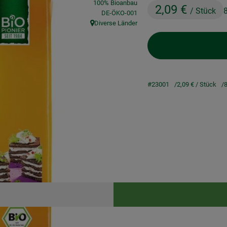
100% Bioanbau
2,09 €
/ Stück
, Kontrollstelle:
DE-ÖKO-001
Diverse Länder
, Herkunft:
#23001
2,09 €
/ Stück
8
Rezepte
keine passenden Rezepte gefunden.