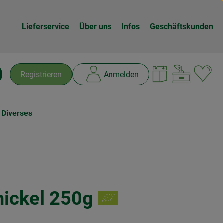
Lieferservice
Über uns
Infos
Geschäftskunden
Warenk
L
Registrieren
Anmelden
chen
 Diverses
ickel 250g
en