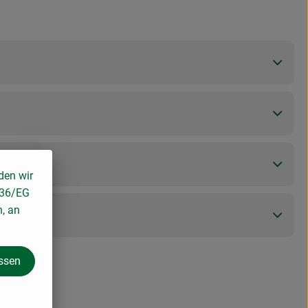
den wir
136/EG
n, an
assen