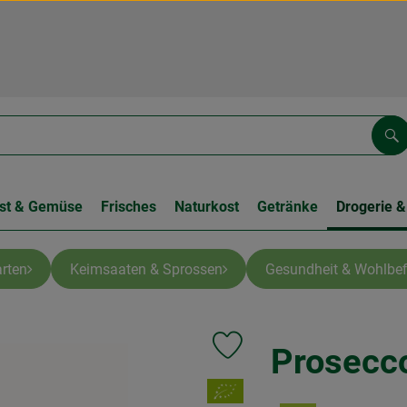
Su
st & Gemüse
Frisches
Naturkost
Getränke
Drogerie &
rten
Keimsaaten & Sprossen
Gesundheit & Wohlbef
Prosecco
Produkt zu Favouriten hinzufüge
, Verband: