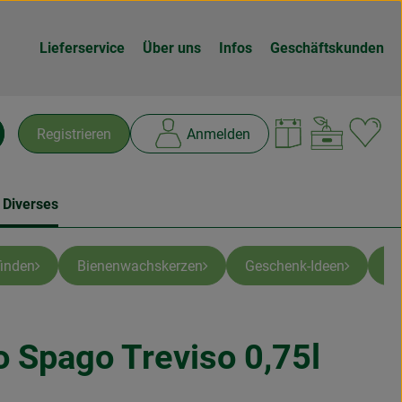
Lieferservice
Über uns
Infos
Geschäftskunden
Warenk
L
Registrieren
Anmelden
chen
 Diverses
inden
Bienenwachskerzen
Geschenk-Ideen
Ti
 Spago Treviso 0,75l
n