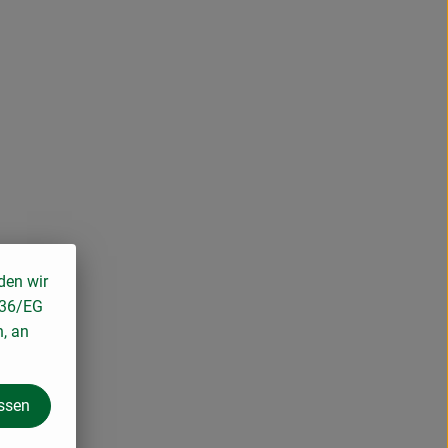
den wir
136/EG
n, an
assen