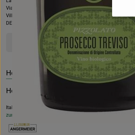
La Cantina Pizzolato S.a.s.
Via IV Novembre 12
Villorba (TV) Italy
DE-ÖKO-037
Produktinformationen
Herkunft
Hersteller: Weinvertrieb Sepp Angermei
Italien
zur Webseite