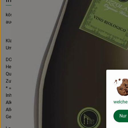
köstlich prickelnder Prosecco mit Naturkorken
auch als hübsches Mitbringsel, da in schöner Aufmachung m
Klares Grüngelb, feine Perlage, duftig und spritzig
Um ein feines Essen zu eröffnen ist dieser Prosecco bestens
DOC
Herkunft: Italien
Qualität: 100% Bio
Zutaten: Rebsorte Glera*
* = Zutaten aus ökol. Landbau
Inhalt: 0,75 l
welche 
Alkohol: 11,5 Vol.%
Allergenhinweis: enthält Sulfit > 10 mg/kg
Nur
Geschmackstyp: trocken