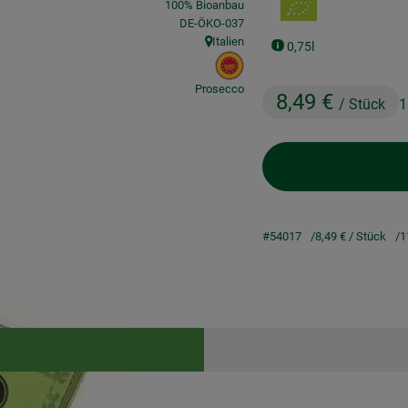
100% Bioanbau
, Kontrollstelle:
DE-ÖKO-037
Italien
0,75l
, Herkunft:
, EU Herkunft:
Prosecco
8,49 €
/ Stück
1
#54017
8,49 €
/ Stück
1
Rezepte
keine passenden Rezepte gefunden.