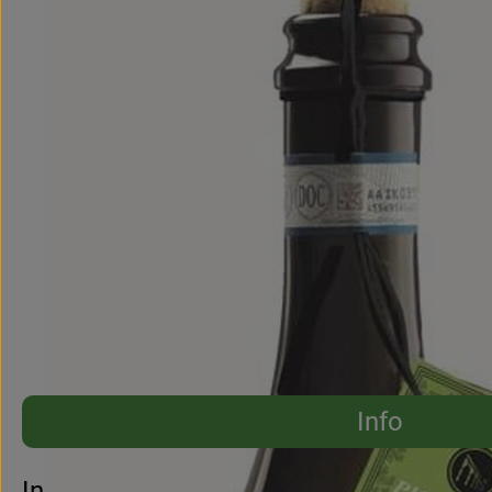
Info
Es wurden 
Entdecke passende Rezepte
Info