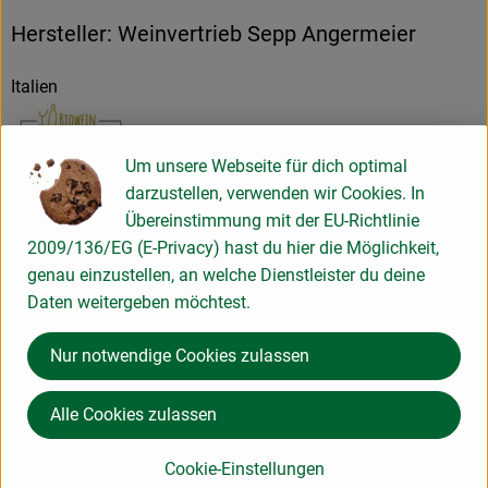
Hersteller: Weinvertrieb Sepp Angermeier
Italien
Um unsere Webseite für dich optimal
Angermeier Weinvertrieb
darzustellen, verwenden wir Cookies. In
Übereinstimmung mit der EU-Richtlinie
D 84329 Wurmannsquick
2009/136/EG (E-Privacy) hast du hier die Möglichkeit,
Wir vertreiben seit 1985 ausschließlich Bioweine, alle von
genau einzustellen, an welche Dienstleister du deine
uns ausgesucht und für gut befunden.
Daten weitergeben möchtest.
Kontrollnummer D-BY-037-88038-H
zur WebSite
Nur notwendige Cookies zulassen
(Daten von Ecoinform)
Bartke direkt
Alle Cookies zulassen
Cookie-Einstellungen