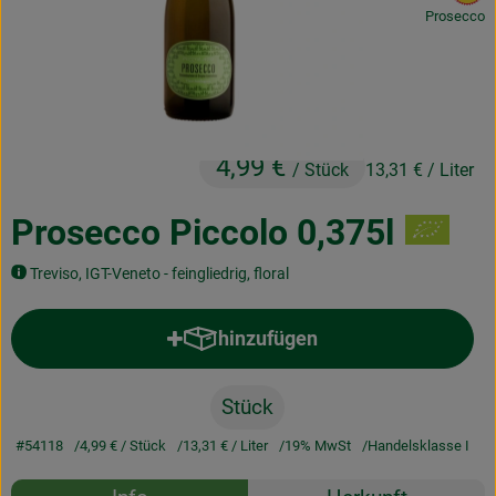
Prosecco
Obst & Gemüse
Frisches
Naturkost
4,99 €
Getränke
/ Stück
13,31 €
/ Liter
Drogerie & Diverses
Prosecco Piccolo 0,375l
Treviso, IGT-Veneto - feingliedrig, floral
Lieferservice
hinzufügen
Über uns
Produkt zum Warenkorb hinzufü
Infos
Stück
Geschäftskunden
#54118
4,99 €
/ Stück
13,31 €
/ Liter
19% MwSt
Handelsklasse I
Rezepte