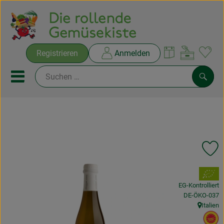
Warenko
Registrieren
Anmelden
Link
Mobiles Menu öffnen oder sc
Such
Ökokisten
Rezepte
Pr
THEMENWELTEN
, Verband:
EG-Kontrolliert
NEUES & ANGEBOTE
, Kontrollstelle
DE-ÖKO-037
Italien
, Herkunft
Ökokisten
, 