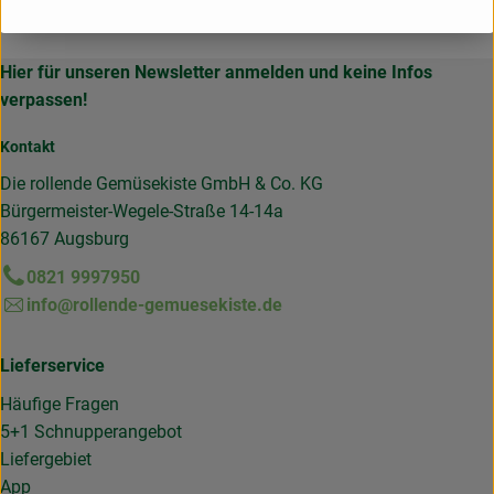
Hier für unseren Newsletter anmelden und keine Infos
verpassen!
Kontakt
Die rollende Gemüsekiste GmbH & Co. KG
Bürgermeister-Wegele-Straße 14-14a
86167 Augsburg
0821 9997950
info@rollende-gemuesekiste.de
Lieferservice
Häufige Fragen
5+1 Schnupperangebot
Liefergebiet
App