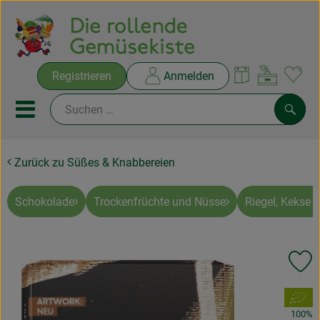
Warenko
Registrieren
Anmelden
Link
Mobiles Menu öffnen oder sc
Such
Zurück zu Süßes & Knabbereien
Ökokisten
Rezepte
Schokolade
Trockenfrüchte und Nüsse
Riegel, Kekse 
THEMENWELTEN
Pr
NEUES & ANGEBOTE
, Verband:
Ökokisten
100%