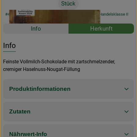
Stück
#44050
3,29 €
/ Stück
32,90 €
/ 1kg
7% MwSt
Handelsklasse II
Rezepte
Info
Herkunft
Es wurden k
Entdecke passende Rezepte
Info
Feinste Vollmilch-Schokolade mit zartschmelzender,
cremiger Haselnuss-Nougat-Füllung
Produktinformationen
Zutaten
Nährwert-Info