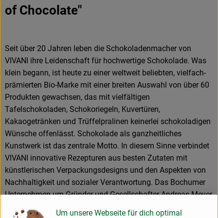
of Chocolate"
Seit über 20 Jahren leben die Schokoladenmacher von
VIVANI ihre Leidenschaft für hochwertige Schokolade. Was
klein begann, ist heute zu einer weltweit beliebten, vielfach-
prämierten Bio-Marke mit einer breiten Auswahl von über 60
Produkten gewachsen, das mit vielfältigen
Tafelschokoladen, Schokoriegeln, Kuvertüren,
Kakaogetränken und Trüffelpralinen keinerlei schokoladigen
Wünsche offenlässt. Schokolade als ganzheitliches
Kunstwerk ist das zentrale Motto. In diesem Sinne verbindet
VIVANI innovative Rezepturen aus besten Zutaten mit
künstlerischen Verpackungsdesigns und den Aspekten von
Nachhaltigkeit und sozialer Verantwortung. Das Bochumer
Unternehmen um Gründer und Gesellschafter Andreas Meyer
und Geschäftsführer Gerrit Wiezoreck engagiert sich seit
Um unsere Webseite für dich optimal