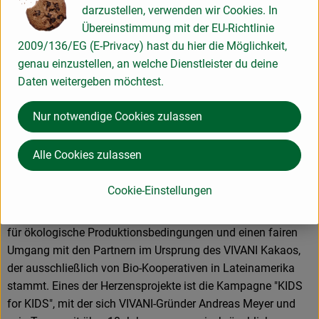
Jahren gegen ausbeuterische Kinderarbeit und betreibt
darzustellen, verwenden wir Cookies. In
eigene Projekte für besonders fairen und biodynamisch-
Übereinstimmung mit der EU-Richtlinie
angebauten Bio-Kakao in der Dominikanischen Republik,
2009/136/EG (E-Privacy) hast du hier die Möglichkeit,
Heimat der weltbesten Edelkakaosorten.
genau einzustellen, an welche Dienstleister du deine
Daten weitergeben möchtest.
Produktionspartner ist die renommierte Schokoladenfabrik
Weinrich im ostwestfälischen Herford, ein
Nur notwendige Cookies zulassen
Familienunternehmen in vierter Generation und eine der
ältesten Schokoladenfabriken Deutschlands. Hier werden die
Alle Cookies zulassen
VIVANI-Schokoladen mit viel Know-how und Liebe zum
Detail hergestellt.
Cookie-Einstellungen
VIVANI engagiert sich seit Jahren in verschiedenen Projekten
für ökologische Produktionsbedingungen und einen fairen
Umgang mit den Partnern im Ursprung des VIVANI Kakaos,
der ausschließlich von Bio-Kooperativen in Lateinamerika
stammt. Eines der Herzensprojekte ist die Kampagne "KIDS
for KIDS", mit der sich VIVANI-Gründer Andreas Meyer und