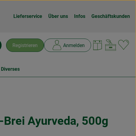
Lieferservice
Über uns
Infos
Geschäftskunden
Warenk
L
Registrieren
Anmelden
chen
 Diverses
-Brei Ayurveda, 500g
n