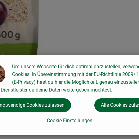
Um unsere Webseite für dich optimal darzustellen, verwen
Cookies. In Übereinstimmung mit der EU-Richtlinie 2009/
(E-Privacy) hast du hier die Möglichkeit, genau einzustelle
Dienstleister du deine Daten weitergeben möchtest.
n Europa. Begonnen hat alles ganz klein: 1974 gründeten Joseph 
den im bayerischen Augsburg.
 notwendige Cookies zulassen
Alle Cookies zul
e ein international agierendes Unternehmen mit 300 Mitarbeite
sche, naturbelassene und vegetarische Lebensmittel herzustellen.
Cookie-Einstellungen