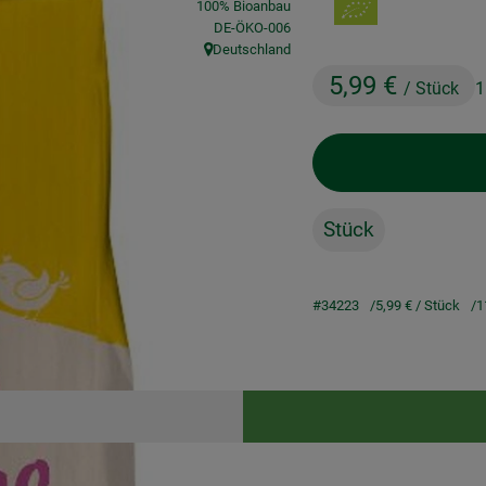
100% Bioanbau
, Kontrollstelle:
DE-ÖKO-006
Deutschland
, Herkunft:
5,99 €
/ Stück
1
Stück
#34223
5,99 €
/ Stück
1
Rezepte
keine passenden Rezepte gefunden.