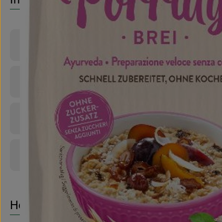
Produktinformationen
Zutaten
Nährwert-Info
Produktdatenblatt
Herkunft