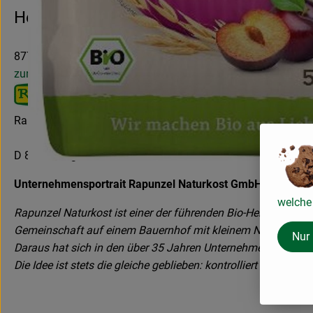
Hersteller: Rapunzel
87764 Legau Deutschland
zur Webseite
Rapunzel Naturkost GmbH & Co. KG
D 87764 Legau
Unternehmensportrait Rapunzel Naturkost GmbH
welche 
Rapunzel Naturkost ist einer der führenden Bio-Hersteller i
Gemeinschaft auf einem Bauernhof mit kleinem Naturkostla
Nur
Daraus hat sich in den über 35 Jahren Unternehmensgeschicht
Die Idee ist stets die gleiche geblieben: kontrolliert biologi