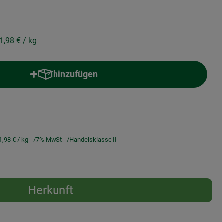
1,98 €
/ kg
hinzufügen
Produkt zum Warenkorb hinzufügen
1,98 €
/ kg
7% MwSt
Handelsklasse II
Herkunft