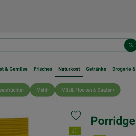
Su
st & Gemüse
Frisches
Naturkost
Getränke
Drogerie &
lsenfrüchte
Mehl
Müsli, Flocken & Saaten
Porridge
Produkt zu Favouriten hinzufüge
, Verband: