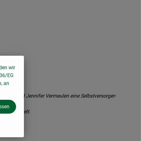
den wir
136/EG
n, an
Wilhelm und Jennifer Vermeulen eine Selbstversorger-
assen
rn entwickelt.