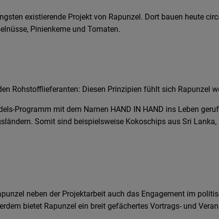
ängsten existierende Projekt von Rapunzel. Dort bauen heute ci
aselnüsse, Pinienkerne und Tomaten.
den Rohstofflieferanten: Diesen Prinzipien fühlt sich Rapunzel wel
dels-Programm mit dem Namen HAND IN HAND ins Leben gerufen. 
ländern. Somit sind beispielsweise Kokoschips aus Sri Lanka, K
punzel neben der Projektarbeit auch das Engagement im politisc
rdem bietet Rapunzel ein breit gefächertes Vortrags- und Ver