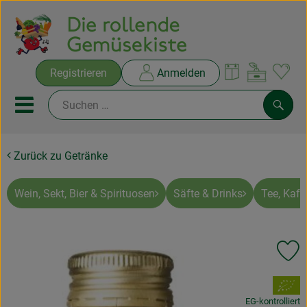
Warenko
Registrieren
Anmelden
Link
Mobiles Menu öffnen oder sc
Such
Zurück zu Getränke
Ökokisten
Rezepte
Wein, Sekt, Bier & Spirituosen
Säfte & Drinks
Tee, Kaff
THEMENWELTEN
Pr
NEUES & ANGEBOTE
, Verband:
Ökokisten
EG-kontrolliert