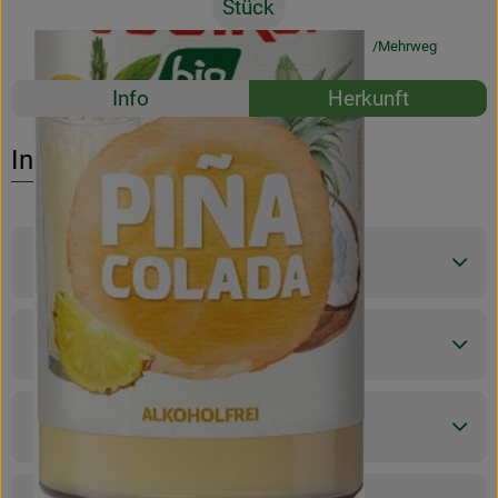
Stück
#50291
2,79 €
/ Stück
13,95 €
/ l
19% MwSt
Mehrweg
Rezepte
Info
Herkunft
Es wurden k
Entdecke passende Rezepte
Info
Produktinformationen
Zutaten
Nährwert-Info