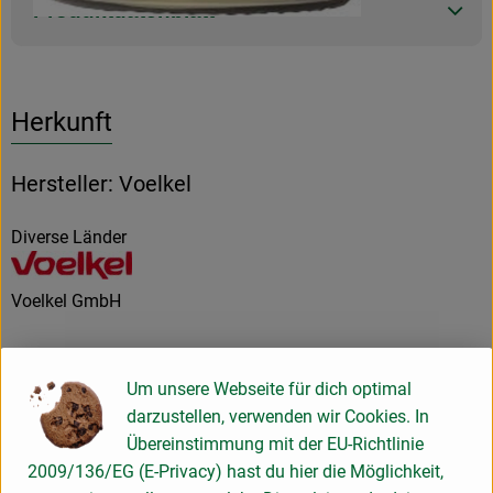
Produktdatenblatt
Herkunft
Hersteller: Voelkel
Diverse Länder
Voelkel GmbH
D 29478 Höhbeck
In unserer familiengeführten Naturkostsafterei im Norden
Um unsere Webseite für dich optimal
Deutschlands machen wir Saft so, dass alle etwas davon
darzustellen, verwenden wir Cookies. In
haben: Unsere Kund*innen, Mitarbeiter*innen,
Übereinstimmung mit der EU-Richtlinie
Anbaupartner*innen und besonders die Natur – und das seit
2009/136/EG (E-Privacy) hast du hier die Möglichkeit,