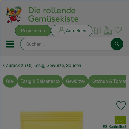
Warenko
Registrieren
Anmelden
Link
Mobiles Menu öffnen oder sc
Such
Zurück zu Öl, Essig, Gewürze, Saucen
Ökokisten
Rezepte
Öle
Essig & Balsamico
Gewürze
Ketchup & Tomat
THEMENWELTEN
Pr
NEUES & ANGEBOTE
, Verband:
Ökokisten
EG-Kontrolliert