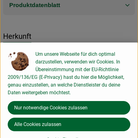
Produktdatenblatt
Herkunft
Hersteller: Biovegan
Um unsere Webseite für dich optimal
darzustellen, verwenden wir Cookies. In
Deutschland
Übereinstimmung mit der EU-Richtlinie
2009/136/EG (E-Privacy) hast du hier die Möglichkeit,
genau einzustellen, an welche Dienstleister du deine
Biovegan GmbH
Daten weitergeben möchtest.
D 56579 Bonefeld
Nur notwendige Cookies zulassen
Kontrollnummer D-RP-006-12107-B
www.biovegan.de
Alle Cookies zulassen
(Daten von Ecoinform)
Biovegan