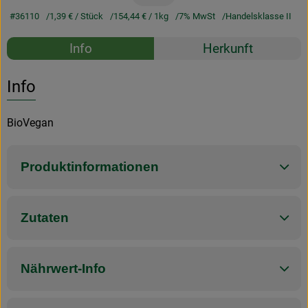
#36110
1,39 €
/ Stück
154,44 €
/ 1kg
7% MwSt
Handelsklasse II
Rezepte
Info
Herkunft
Es wurden k
Entdecke passende Rezepte
Info
BioVegan
Produktinformationen
Zutaten
Nährwert-Info