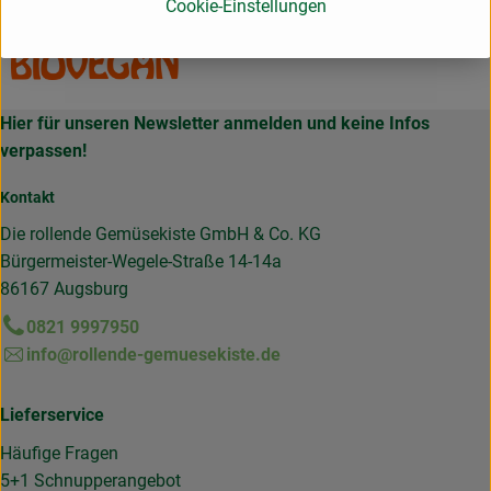
Cookie-Einstellungen
Hier für unseren Newsletter anmelden und keine Infos
verpassen!
Kontakt
Die rollende Gemüsekiste GmbH & Co. KG
Bürgermeister-Wegele-Straße 14-14a
86167 Augsburg
0821 9997950
info@rollende-gemuesekiste.de
Lieferservice
Häufige Fragen
5+1 Schnupperangebot