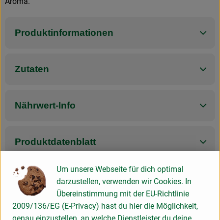
Aroma.
Produktinformationen
Zutaten
Nährwert-Info
Produktdatenblatt
Um unsere Webseite für dich optimal
darzustellen, verwenden wir Cookies. In
Herkunft
Übereinstimmung mit der EU-Richtlinie
2009/136/EG (E-Privacy) hast du hier die Möglichkeit,
Hersteller: Schilcher
genau einzustellen, an welche Dienstleister du deine