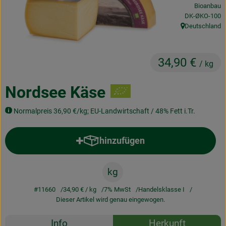
Bioanbau
Obst & Gemüse
, Kontrollstelle:
DK-ØKO-100
Deutschland
Frisches
, Herkunft:
Naturkost
34,90 €
/ kg
Getränke
Nordsee Käse
Drogerie & Diverses
Normalpreis 36,90 €/kg; EU-Landwirtschaft / 48% Fett i.Tr.
Lieferservice
hinzufügen
Produkt zum Warenkorb hinzufü
Über uns
kg
Infos
#11660
34,90 €
/ kg
7% MwSt
Handelsklasse I
Dieser Artikel wird genau eingewogen.
Geschäftskunden
Rezepte
Info
Herkunft