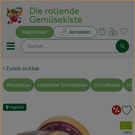
Warenko
Registrieren
Anmelden
Link
Mobiles Menu öffnen oder sc
Such
Zurück zu Käse
Ökokisten
Rezepte
Weichkäse
Halbfester Schnittkäse
Schnittkäse
Har
THEMENWELTEN
So
regional
Pr
NEUES & ANGEBOTE
, Verband:
Ökokisten
100%