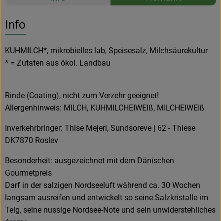
Es wurden k
Entdecke passende Rezepte
Info
KUHMILCH*, mikrobielles lab, Speisesalz, Milchsäurekultur
* = Zutaten aus ökol. Landbau
Rinde (Coating), nicht zum Verzehr geeignet!
Allergenhinweis: MILCH, KUHMILCHEIWEIß, MILCHEIWEIß
Inverkehrbringer: Thise Mejeri, Sundsoreve j 62 - Thiese
DK7870 Roslev
Besonderheit: ausgezeichnet mit dem Dänischen
Gourmetpreis
Darf in der salzigen Nordseeluft während ca. 30 Wochen
langsam ausreifen und entwickelt so seine Salzkristalle im
Teig, seine nussige Nordsee-Note und sein unwiderstehliches