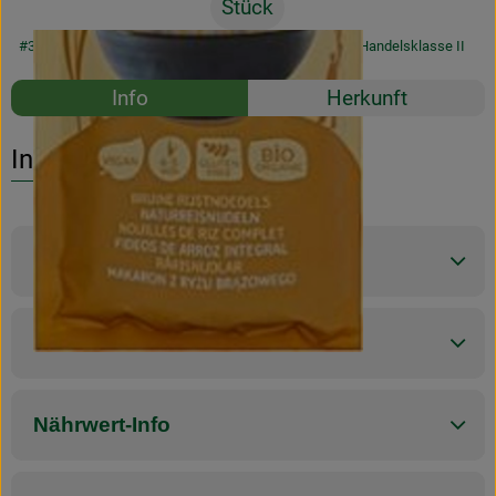
Stück
#34032
4,29 €
/ Stück
17,16 €
/ 1kg
7% MwSt
Handelsklasse II
Rezepte
Info
Herkunft
Es wurden k
Entdecke passende Rezepte
Info
Produktinformationen
Zutaten
Nährwert-Info