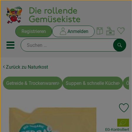
Warenko
Registrieren
Anmelden
Link
Mobiles Menu öffnen oder sc
Such
Zurück zu Naturkost
Ökokisten
Rezepte
Getreide & Trockenwaren
Suppen & schnelle Küche
Öl
THEMENWELTEN
Pr
NEUES & ANGEBOTE
, Verband:
Ökokisten
EG-Kontrolliert