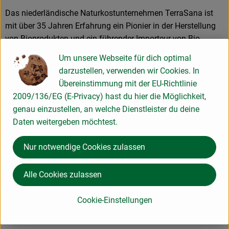
Das niederländische Naturkostunternehmen TerraSana ist
mit über 35 Jahren Erfahrung ein Pionier in der Herstellung
von Bioprodukten und ein führender Importeur von Bio-
Feinkost aus der ganzen Welt. Unter dem Motto „positive
Um unsere Webseite für dich optimal
eating“ strebt TerraSana stets zum Gleichgewicht zwischen
darzustellen, verwenden wir Cookies. In
Nachhaltigkeit, Genuss und handwerklicher Qualität.
Übereinstimmung mit der EU-Richtlinie
Reine, gesunde und ehrliche Produkte zeichnen TerraSana
2009/136/EG (E-Privacy) hast du hier die Möglichkeit,
aus. Von hausgemachten Nussmusen über traditionelle
genau einzustellen, an welche Dienstleister du deine
japanische Spezialitäten, natürliche Lakritze, mediterrane
Daten weitergeben möchtest.
Delikatessen, Premium-Kokosmilch bis hin zu Keimbrot,
Snacks und Superfood – alle TerraSana-Produkte zeichnen
Nur notwendige Cookies zulassen
sich durch höchste Qualität und Reinheit aus. Es lohnt der
Blick auf die überzeugenden Zutatenlisten: Hier ist nichts
Alle Cookies zulassen
drin, was nicht reingehört!
Dahinter steckt jahrzehntelange Erfahrung in der Auswahl
Cookie-Einstellungen
und Entwicklung von ökologisch und verantwortungsvoll
hergestellten und gehandelten Lebensmitteln.