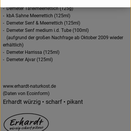
Unsere Klassiker:
- Demeter Tafelmeerrettich (125g)
- kbA Sahne Meerrettich (125ml)
- Demeter Senf & Meerrettich (125ml)
- Demeter Senf medium i.d. Tube (100ml)
(aufgrund der großen Nachfrage ab Oktober 2009 wieder
erhältlich)
- Demeter Harrissa (125ml)
- Demeter Ajvar (125ml)
www.erhardt-naturkost.de
(Daten von Ecoinform)
Erhardt würzig • scharf • pikant