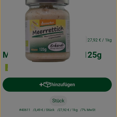
Obst & Gemüse
Frisches
Naturkost
3,49 €
Getränke
/ Stück
27,92 €
/ 1kg
Drogerie & Diverses
Meerrettich Demeter 125g
Lieferservice
Über uns
hinzufügen
Produkt zum Warenkorb hinzufü
Infos
Stück
Geschäftskunden
#40611
3,49 €
/ Stück
27,92 €
/ 1kg
7% MwSt