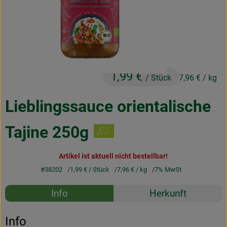
Obst & Gemüse
Frisches
Naturkost
1,99 €
Getränke
/ Stück
7,96 €
/ kg
Drogerie & Diverses
Lieblingssauce orientalische
Tajine 250g
Lieferservice
Artikel ist aktuell nicht bestellbar!
Über uns
#38202
1,99 €
/ Stück
7,96 €
/ kg
7% MwSt
Infos
Rezepte
Info
Herkunft
Geschäftskunden
Es wurden k
Entdecke passende Rezepte
Info