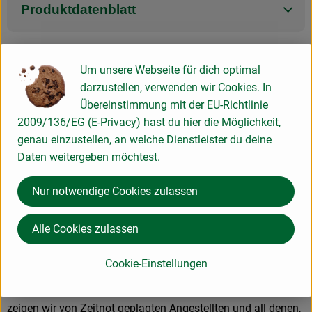
Produktdatenblatt
Um unsere Webseite für dich optimal
Herkunft
darzustellen, verwenden wir Cookies. In
Übereinstimmung mit der EU-Richtlinie
Hersteller: Little Lunch
2009/136/EG (E-Privacy) hast du hier die Möglichkeit,
genau einzustellen, an welche Dienstleister du deine
Deutschland
Daten weitergeben möchtest.
Nur notwendige Cookies zulassen
Allos Hof-Manufaktur GmbH
Alle Cookies zulassen
D 28217 Bremen
Wir möchten, dass sich die allseits bekannte Frage “Was
Cookie-Einstellungen
esse ich heute Mittag?” in Suppe auflöst. Mit unseren
leckeren Bio-Suppen, Eintöpfen und Saucen aus dem Glas
zeigen wir von Zeitnot geplagten Angestellten und all denen,