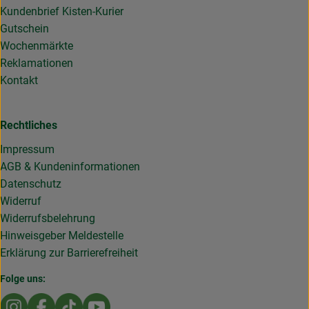
Kundenbrief Kisten-Kurier
Gutschein
Wochenmärkte
Reklamationen
Kontakt
Rechtliches
Impressum
AGB & Kundeninformationen
Datenschutz
Widerruf
Widerrufsbelehrung
Hinweisgeber Meldestelle
Erklärung zur Barrierefreiheit
Folge uns:
Externer Link zu https://www.instagram.com/die.rollende
Externer Link zu https://www.facebook.com/Dierol
Externer Link zu https://www.tiktok.com/@die
Externer Link zu https://www.youtub