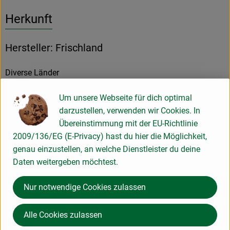
Herkunft
Hersteller: Frischland
Diverse Länder
Um unsere Webseite für dich optimal
darzustellen, verwenden wir Cookies. In
Übereinstimmung mit der EU-Richtlinie
Ökoland GmbH Nord
2009/136/EG (E-Privacy) hast du hier die Möglichkeit,
genau einzustellen, an welche Dienstleister du deine
D 31515 Wunstorf
Daten weitergeben möchtest.
www.oekoland.de
(Daten von Ecoinform)
Nur notwendige Cookies zulassen
ÖKOLAND
Alle Cookies zulassen