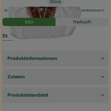
Stück
#24580
4,99 €
/ Stück
41,58 €
/ 1kg
7% MwSt
Handelsklasse II
Rezepte
Info
Herkunft
Es wurden k
Entdecke passende Rezepte
Info
Produktinformationen
Zutaten
Produktdatenblatt