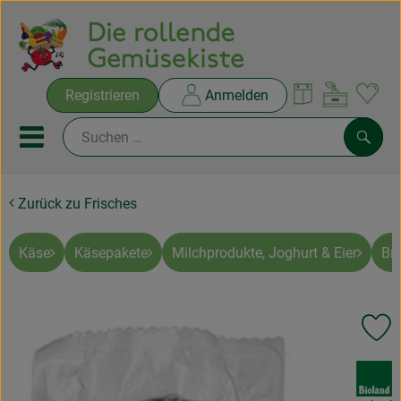
Warenko
Registrieren
Anmelden
Link
Mobiles Menu öffnen oder sc
Such
Zurück zu Frisches
Ökokisten
Rezepte
Käse
Käsepakete
Milchprodukte, Joghurt & Eier
Br
THEMENWELTEN
Pr
NEUES & ANGEBOTE
, Verband:
Ökokisten