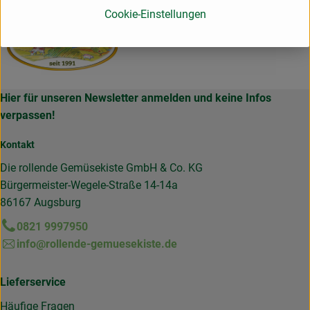
Cookie-Einstellungen
Hier für unseren Newsletter anmelden und keine Infos
verpassen!
Kontakt
Die rollende Gemüsekiste GmbH & Co. KG
Bürgermeister-Wegele-Straße 14-14a
86167 Augsburg
0821 9997950
info@rollende-gemuesekiste.de
Lieferservice
Häufige Fragen