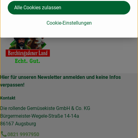
(Daten von Ecoinform)
Alle Cookies zulassen
Berchtesgadener Land Bio
Cookie-Einstellungen
Hier für unseren Newsletter anmelden und keine Infos
verpassen!
Kontakt
Die rollende Gemüsekiste GmbH & Co. KG
Bürgermeister-Wegele-Straße 14-14a
86167 Augsburg
0821 9997950