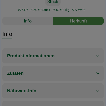
Stück
#26496
0,99 €
/ Stück
6,60 €
/ 1kg
7% MwSt
Rezepte
Info
Herkunft
Es wurden k
Entdecke passende Rezepte
Info
Produktinformationen
Zutaten
Nährwert-Info