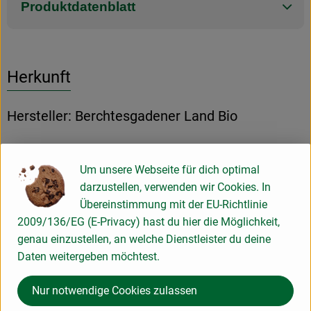
Produktdatenblatt
Herkunft
Hersteller: Berchtesgadener Land Bio
Deutschland
Um unsere Webseite für dich optimal
darzustellen, verwenden wir Cookies. In
Übereinstimmung mit der EU-Richtlinie
2009/136/EG (E-Privacy) hast du hier die Möglichkeit,
Milchwerke Berchtesgadener Land Chiemgau eG
genau einzustellen, an welche Dienstleister du deine
Daten weitergeben möchtest.
D 83451 Piding
Kontrollnummer D-BY-M-037-20037-B
Nur notwendige Cookies zulassen
zur WebSite