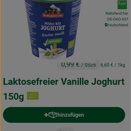
Obst & Gemüse
Naturland fair
Frisches
, Kontrollstelle
DE-ÖKO-037
Deutschland
, Herkunft:
Naturkost
Getränke
Drogerie & Diverses
0,99 €
/ Stück
6,60 €
/ 1kg
Lieferservice
Laktosefreier Vanille Joghurt
Über uns
150g
Infos
hinzufügen
Geschäftskunden
Produkt zum Warenkorb hinzufü